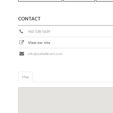
CONTACT
450 538-5639
View our site
info@audiablevert.com
Map