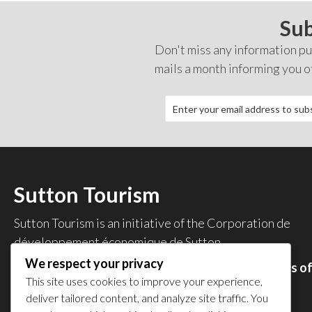
Sub
Don't miss any information pub
mails a month informing you o
Sutton Tourism
Sutton Tourism is an initiative of the
Corporation de
développement économique de Sutton
.
We respect your privacy
Acces our list of businesses and services members o
This site uses cookies to improve your experience,
the CDES
.
deliver tailored content, and analyze site traffic. You
Privacy Policy