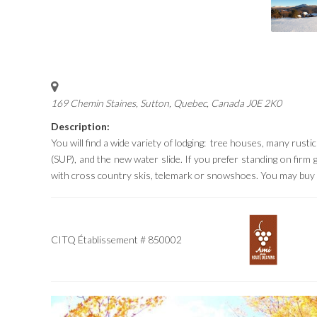
169 Chemin Staines, Sutton
,
Quebec, Canada
J0E 2K0
Description:
You will find a wide variety of lodging: tree houses, many rus
(SUP), and the new water slide. If you prefer standing on firm 
with cross country skis, telemark or snowshoes. You may buy hi
CITQ Établissement # 850002