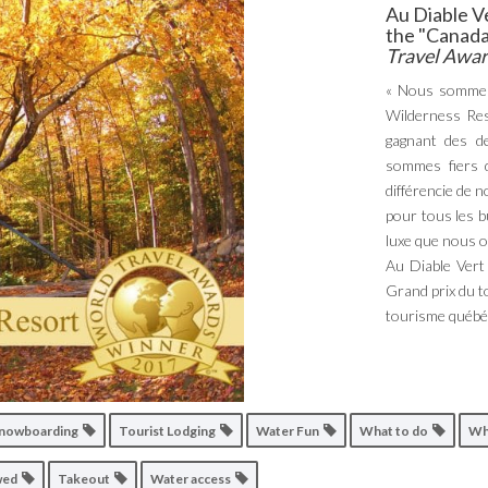
Au Diable V
the "Canada
Travel Awa
« Nous sommes 
Wilderness Reso
gagnant des d
sommes fiers d
différencie de 
pour tous les b
luxe que nous o
Au Diable Vert 
Grand prix du t
tourisme québéc
 snowboarding
Tourist Lodging
Water Fun
What to do
Wh
owed
Takeout
Water access