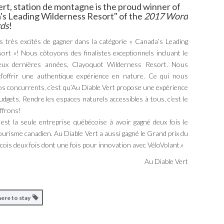
ert, station de montagne is the proud winner of
's Leading Wilderness Resort" of the
2017 Word
rds
!
très excités de gagner dans la catégorie « Canada’s Leading
rt »! Nous côtoyons des finalistes exceptionnels incluant le
eux dernières années, Clayoquot Wilderness Resort. Nous
’offrir une authentique expérience en nature. Ce qui nous
nos concurrents, c’est qu’Au Diable Vert propose une expérience
udgets. Rendre les espaces naturels accessibles à tous, c’est le
ffrons!
est la seule entreprise québécoise à avoir gagné deux fois le
ourisme canadien. Au Diable Vert a aussi gagné le Grand prix du
ois deux fois dont une fois pour innovation avec VéloVolant.»
Au Diable Vert
ere to stay