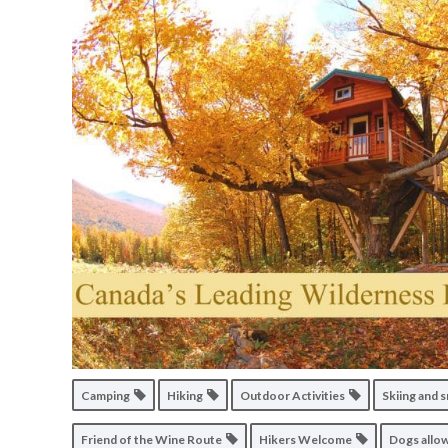
Camping
Hiking
Outdoor Activities
Skiing and
Friend of the Wine Route
Hikers Welcome
Dogs all