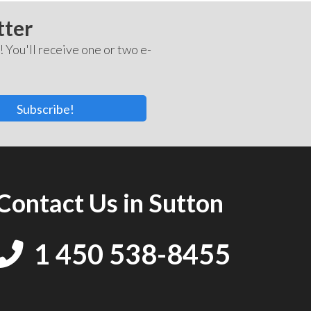
tter
! You'll receive one or two e-
Subscribe!
Contact Us in Sutton
1 450 538-8455