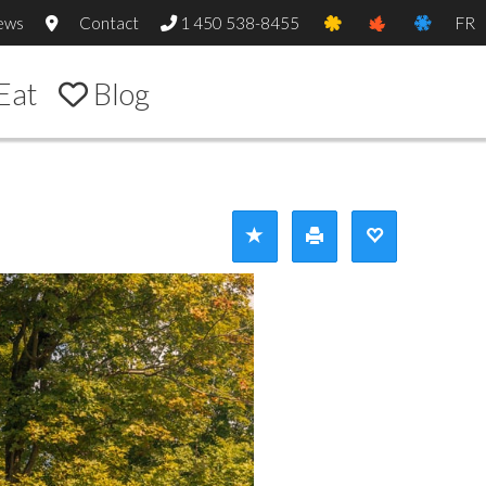
ews
Contact
1 450 538-8455
FR
Eat
Blog