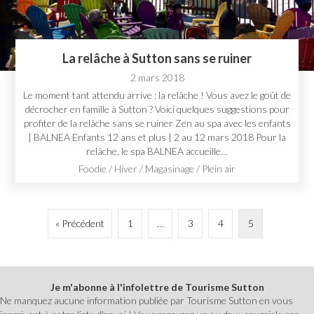
La relâche à Sutton sans se ruiner
2 mars 2018
Le moment tant attendu arrive : la relâche ! Vous avez le goût de
décrocher en famille à Sutton ? Voici quelques suggestions pour
profiter de la relâche sans se ruiner Zen au spa avec les enfants
| BALNEA Enfants 12 ans et plus | 2 au 12 mars 2018 Pour la
relâche, le spa BALNEA accueille…
Foodie
/
Hiver
/
Magasinage
/
Plein air
« Précédent
1
…
3
4
5
Je m'abonne à l'infolettre de Tourisme Sutton
Ne manquez aucune information publiée par Tourisme Sutton en vous