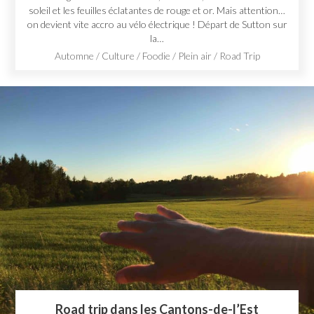
soleil et les feuilles éclatantes de rouge et or. Mais attention…
on devient vite accro au vélo électrique ! Départ de Sutton sur
la…
Automne
/
Culture
/
Foodie
/
Plein air
/
Road Trip
Road trip dans les Cantons-de-l’Est