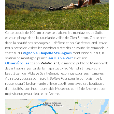
Cette boucle de 100 km traverse d’abord les montagnes de Sutton
et vous plonge dans la luxuriante vallée de Glen Sutton. On se perd
dans la beauté des paysages qui défilent et on s’arrête quand l’envie
nous prend de visiter les nombreux attraits en route : le romantique
château du
Vignoble Chapelle Ste-Agnès
mentionné ci-haut, la
station de montagne primée
Au Diable Vert
avec son
ObservÉtoiles
et son
VéloVolant
, le marché public de Mansonville
devant sa grange ronde, le majestueux lac Memphrémagog et la
beauté zen de l'Abbaye Saint-Benoit reconnue pour ses fromages.
Au retour, passez par l'étroit
Bolton Pass
pour le pur plaisir de la
route jusqu’à la charmante ville de Lac-Brome avec ses boutiques
d'antiquités, son incontournable Musée du comté de Brome et son
majestueux joyau bleu, le lac Brome.