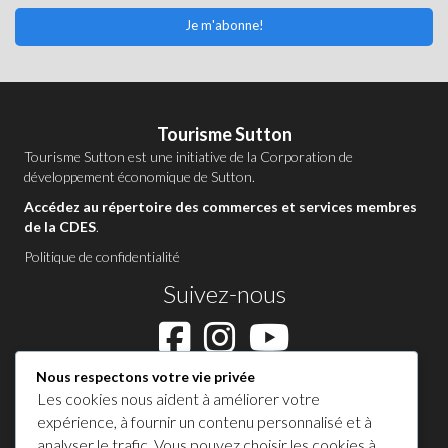
Je m'abonne!
Tourisme Sutton
Tourisme Sutton est une initiative de la
Corporation de
développement économique de Sutton
.
Accédez au répertoire des commerces et services membres
de la CDES
.
Politique de confidentialité
Suivez-nous
Nous respectons votre vie privée
Contactez-nous à Sutton
Les cookies nous aident à améliorer votre
1 450 538-8455
expérience, à fournir un contenu personnalisé et à
analyser le trafic. Vous pouvez choisir les cookies à