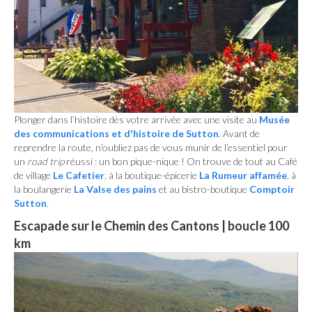
Plonger dans l’histoire dès votre arrivée avec une visite au
Musée
des communications et d'histoire de Sutton
. Avant de
reprendre la route, n’oubliez pas de vous munir de l’essentiel pour
un
road trip
réussi : un bon pique-nique ! On trouve de tout au Café
de village
Le Cafetier
, à la boutique-épicerie
La Rumeur affamée
, à
la boulangerie
La Valse des pains
et au bistro-boutique
Comptoir
Sutton
.
Escapade sur le Chemin des Cantons | boucle 100
km