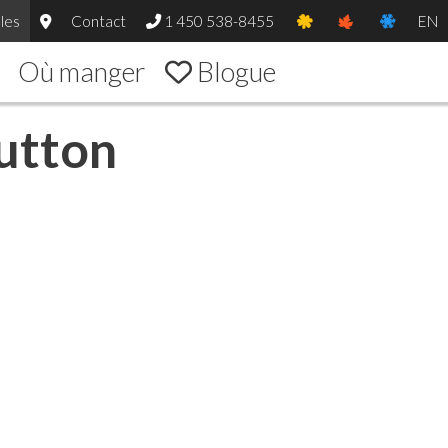
les
Contact
1 450 538-8455
EN
Où manger
Blogue
utton