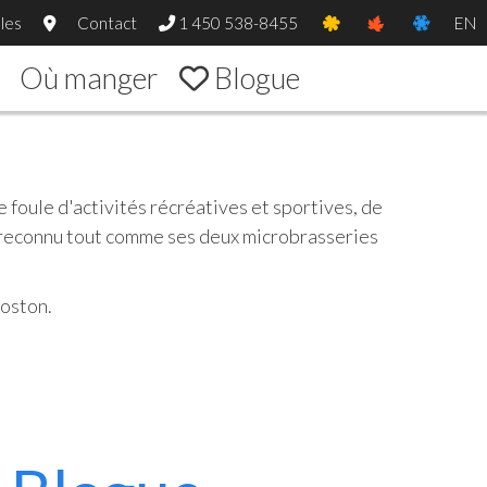
les
Contact
1 450 538-8455
EN
Où manger
Blogue
 foule d'activités récréatives et sportives, de
t reconnu tout comme ses deux microbrasseries
Boston.