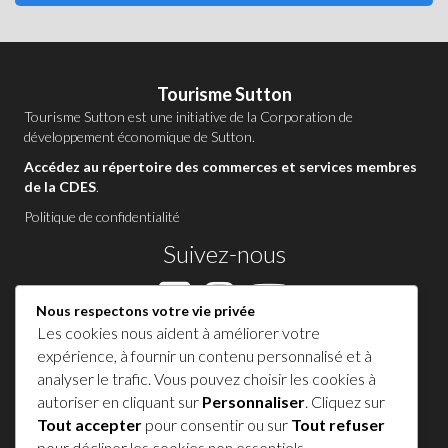
Tourisme Sutton
Tourisme Sutton est une initiative de la
Corporation de
développement économique de Sutton
.
Accédez au répertoire des commerces et services membres
de la CDES
.
Politique de confidentialité
Suivez-nous
Nous respectons votre vie privée
Les cookies nous aident à améliorer votre
Contactez-nous à Sutton
expérience, à fournir un contenu personnalisé et à
analyser le trafic. Vous pouvez choisir les cookies à
1 450 538-8455
autoriser en cliquant sur
Personnaliser
. Cliquez sur
Tout accepter
pour consentir ou sur
Tout refuser
Partagez votre expérience !
pour décliner les cookies non essentiels.