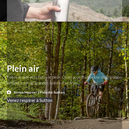
Plein air
Faites le vide puis faites le plein. On évacue tout notre stress qu’on
remplace par de grandes bolées d’air frais.
Sonya Messier | Plein Air Sutton
Venez respirer à Sutton