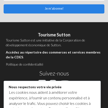
Je m'abonne!
Tourisme Sutton
Tourisme Sutton est une initiative de la
Corporation de
développement économique de Sutton
.
Accédez au répertoire des commerces et services membres
de la CDES
.
Politique de confidentialité
Suivez-nous
Nous respectons votre vie privée
Les cookies nous aident à améliorer votre
Contactez-nous à Sutton
expérience, à fournir un contenu personnalisé et à
analyser le trafic. Vous pouvez choisir les cookies à
1 450 538-8455