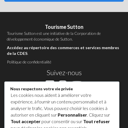
Tourisme Sutton
Tourisme Sutton est une initiative de la
Corporation de
développement économique de Sutton
.
Accédez au répertoire des commerces et services membres
de la CDES
.
Politique de confidentialité
Suivez-nous
Nous respectons votre vie privée
Les cookies nous aident à améliorer votre
Contactez-nous à Sutton
expérience, à fournir un contenu personnalisé et à
analyser le trafic. Vous pouvez choisir les cookies à
1 450 538-8455
autoriser en cliquant sur
Personnaliser
. Cliquez sur
Tout accepter
pour consentir ou sur
Tout refuser
Partagez votre expérience !
pour décliner les cookies non essentiels.