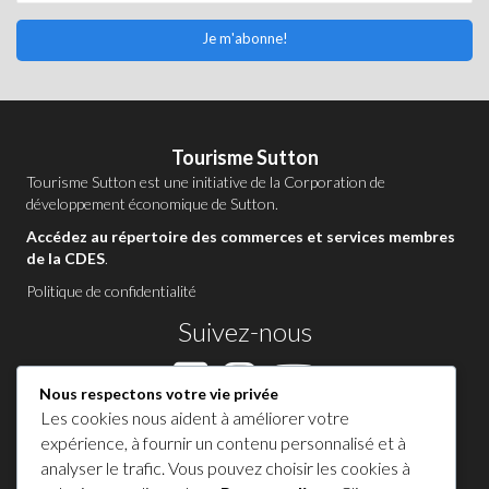
Je m'abonne!
Tourisme Sutton
Tourisme Sutton est une initiative de la
Corporation de
développement économique de Sutton
.
Accédez au répertoire des commerces et services membres
de la CDES
.
Politique de confidentialité
Suivez-nous
Nous respectons votre vie privée
Les cookies nous aident à améliorer votre
Contactez-nous à Sutton
expérience, à fournir un contenu personnalisé et à
analyser le trafic. Vous pouvez choisir les cookies à
1 450 538-8455