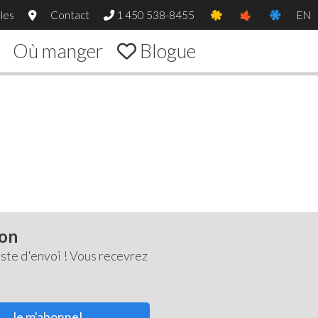
les
Contact
1 450 538-8455
EN
Où manger
Blogue
ton
ste d'envoi ! Vous recevrez
Je m'abonne!