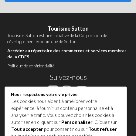
Tourisme Sutton
Tourisme Sutton est une initiative de la
Corporation de
développement économique de Sutton
.
Accédez au répertoire des commerces et services membres
de la CDES
.
Politique de confidentialité
Suivez-nous
Nous respectons votre vie privée
Les cookies nous aident à améliorer votre
Contactez-nous à Sutton
expérience, à fournir un contenu personnalisé et à
analyser le trafic. Vous pouvez choisir les cookies à
1 450 538-8455
autoriser en cliquant sur
Personnaliser
. Cliquez sur
Tout accepter
pour consentir ou sur
Tout refuser
Partagez votre expérience !
pour décliner les cookies non essentiels.