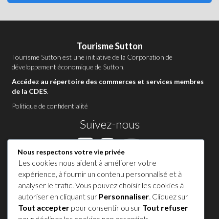
Tourisme Sutton
Tourisme Sutton est une initiative de la
Corporation de
développement économique de Sutton
.
Accédez au répertoire des commerces et services membres
de la CDES
.
Politique de confidentialité
Suivez-nous
Nous respectons votre vie privée
Les cookies nous aident à améliorer votre
Contactez-nous à Sutton
expérience, à fournir un contenu personnalisé et à
analyser le trafic. Vous pouvez choisir les cookies à
1 450 538-8455
autoriser en cliquant sur
Personnaliser
. Cliquez sur
Tout accepter
pour consentir ou sur
Tout refuser
Partagez votre expérience !
pour décliner les cookies non essentiels.