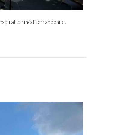
inspiration méditerranéenne.