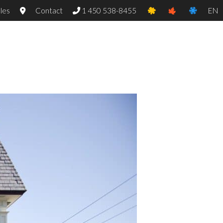
les
Contact
1 450 538-8455
EN