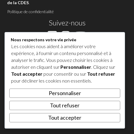
de la CDES
.
Politique de confidentialité
Suivez-nous
Nous respectons votre vie privée
Les cookies nous aident à améliorer votre
Contactez-nous à Sutton
expérience, à fournir un contenu personnalisé et à
analyser le trafic. Vous pouvez choisir les cookies à
1 450 538-8455
autoriser en cliquant sur
Personnaliser
. Cliquez sur
Tout accepter
pour consentir ou sur
Tout refuser
Partagez votre expérience !
pour décliner les cookies non essentiels.
Personnaliser
𝕏
Tout refuser
© 2026 Tourisme Sutton. Tous droits réservés.
Tout accepter