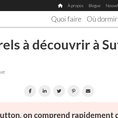
À propos
Blogue
Nouvel
Quoi faire
Où dormir
rels à découvrir à S
que
utton, on comprend rapidement qu