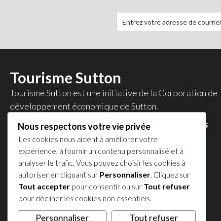
Tourisme Sutton
Tourisme Sutton est une initiative de la
Corporation de
développement économique de Sutton
.
Accédez au répertoire des commerces et services
Nous respectons votre vie privée
membres de la CDES
.
Les cookies nous aident à améliorer votre
expérience, à fournir un contenu personnalisé et à
Politique de confidentialité
analyser le trafic. Vous pouvez choisir les cookies à
autoriser en cliquant sur
Personnaliser
. Cliquez sur
Partagez votre expérience !
Tout accepter
pour consentir ou sur
Tout refuser
𝕏
pour décliner les cookies non essentiels.
Personnaliser
Tout refuser