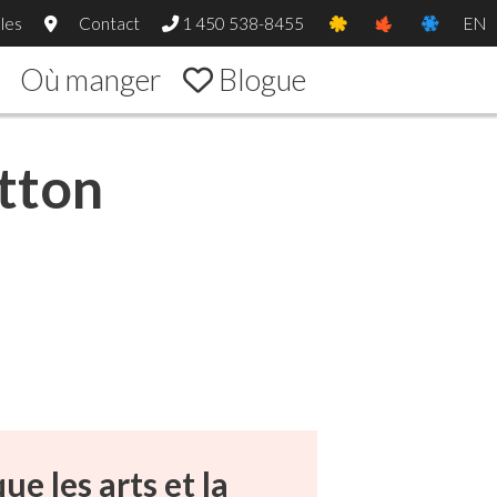
les
Contact
1 450 538-8455
EN
Où manger
Blogue
utton
e les arts et la