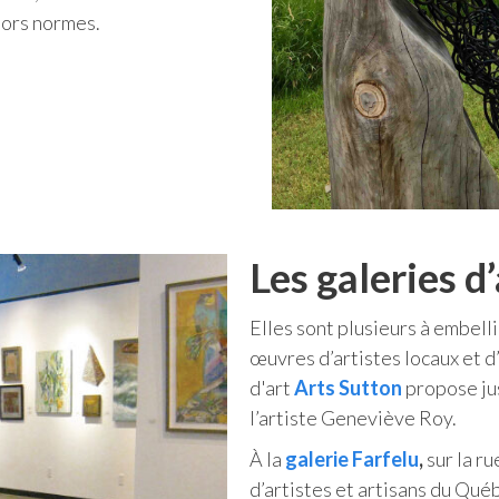
hors normes.
Les galeries d’
Elles sont plusieurs à embelli
œuvres d’artistes locaux et d’
d'art
Arts Sutton
propose jus
l’artiste Geneviève Roy.
À la
galerie Farfelu
,
sur la ru
d’artistes et artisans du Qué