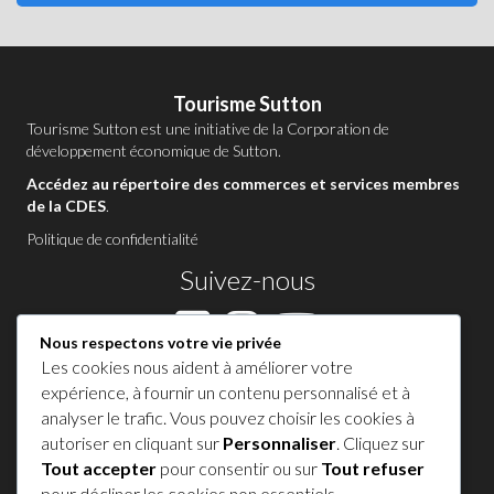
Tourisme Sutton
Tourisme Sutton est une initiative de la
Corporation de
développement économique de Sutton
.
Accédez au répertoire des commerces et services membres
de la CDES
.
Politique de confidentialité
Suivez-nous
Nous respectons votre vie privée
Les cookies nous aident à améliorer votre
Contactez-nous à Sutton
expérience, à fournir un contenu personnalisé et à
analyser le trafic. Vous pouvez choisir les cookies à
1 450 538-8455
autoriser en cliquant sur
Personnaliser
. Cliquez sur
Tout accepter
pour consentir ou sur
Tout refuser
Partagez votre expérience !
pour décliner les cookies non essentiels.