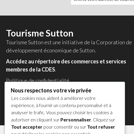
Tourisme Sutton
Tourisme Sutton est une initiative de la
Corporation de
développement économique de Sutton
.
Accédez au répertoire des commerces et services
membres de la CDES
.
Politique de confidentialité
Nous respectons votre vie privée
Partagez votre expérience !
Les cookies nous aident à améliorer votre
𝕏
expérience, à fournir un contenu personnalisé et à
analyser le trafic. Vous pouvez choisir les cookies à
autoriser en cliquant sur
Personnaliser
. Cliquez sur
Tout accepter
pour consentir ou sur
Tout refuser
pour décliner les cookies non essentiels.