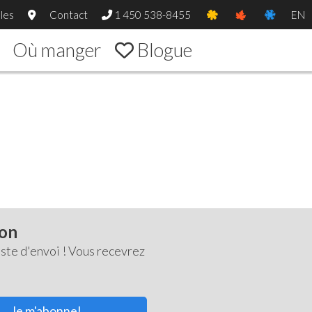
les
Contact
1 450 538-8455
EN
Où manger
Blogue
ton
ste d'envoi ! Vous recevrez
Je m'abonne!