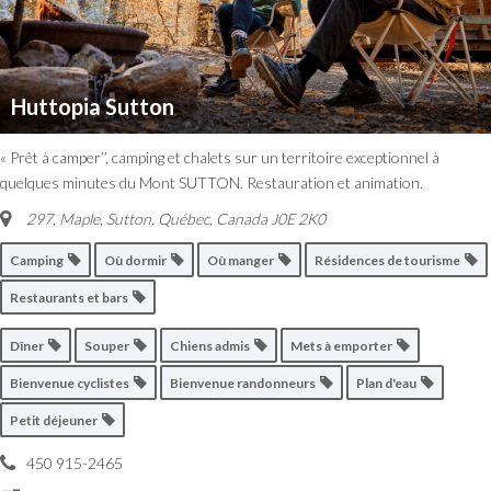
Huttopia Sutton
« Prêt à camper’’, camping et chalets sur un territoire exceptionnel à
quelques minutes du Mont SUTTON. Restauration et animation.
297, Maple
,
Sutton, Québec, Canada
J0E 2K0
Camping
Où dormir
Où manger
Résidences de tourisme
Restaurants et bars
Dîner
Souper
Chiens admis
Mets à emporter
Bienvenue cyclistes
Bienvenue randonneurs
Plan d'eau
Petit déjeuner
450 915-2465