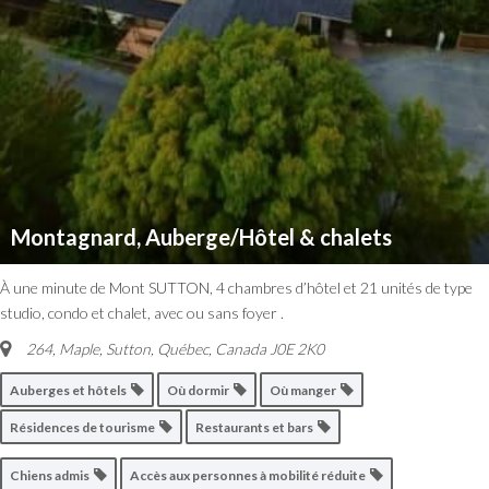
Montagnard, Auberge/Hôtel & chalets
À une minute de Mont SUTTON, 4 chambres d’hôtel et 21 unités de type
studio, condo et chalet, avec ou sans foyer .
264, Maple, Sutton
,
Québec, Canada
J0E 2K0
Auberges et hôtels
Où dormir
Où manger
Résidences de tourisme
Restaurants et bars
Chiens admis
Accès aux personnes à mobilité réduite