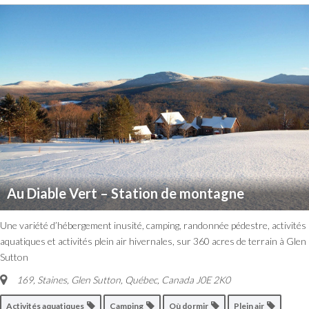
Au Diable Vert – Station de montagne
Une variété d’hébergement inusité, camping, randonnée pédestre, activités
aquatiques et activités plein air hivernales, sur 360 acres de terrain à Glen
Sutton
169, Staines, Glen Sutton
,
Québec, Canada
J0E 2K0
Activités aquatiques
Camping
Où dormir
Plein air