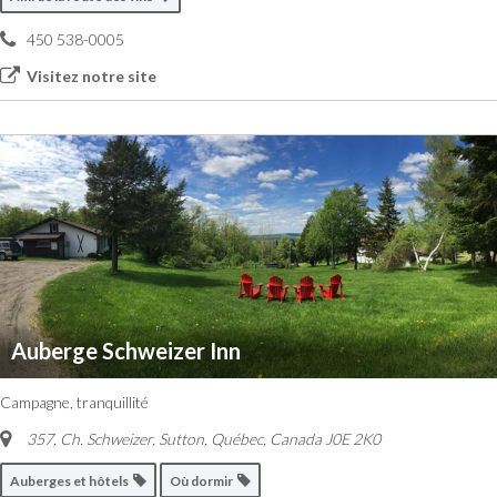
450 538-0005
Visitez notre site
Auberge Schweizer Inn
Campagne, tranquillité
357, Ch. Schweizer
,
Sutton, Québec, Canada
J0E 2K0
Auberges et hôtels
Où dormir