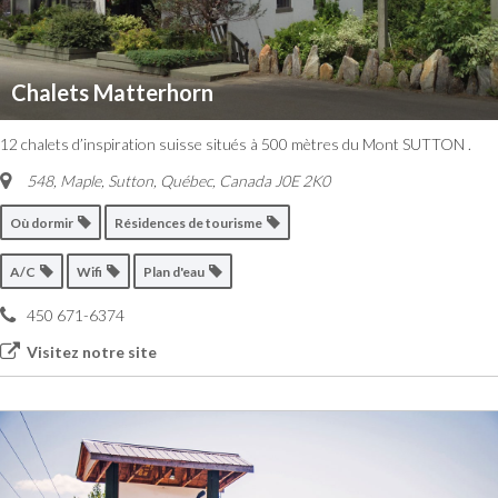
Chalets Matterhorn
12 chalets d’inspiration suisse situés à 500 mètres du Mont SUTTON .
548, Maple
,
Sutton, Québec, Canada
J0E 2K0
Où dormir
Résidences de tourisme
A/C
Wifi
Plan d'eau
450 671-6374
Visitez notre site