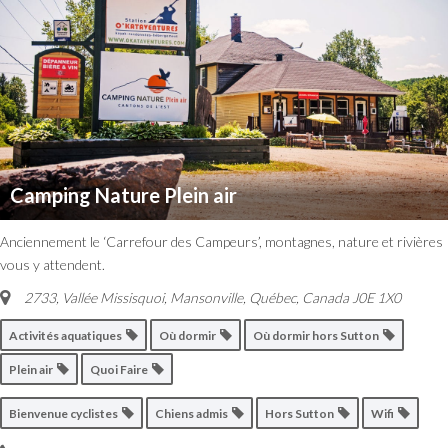
Camping Nature Plein air
Anciennement le ‘Carrefour des Campeurs’, montagnes, nature et rivières
vous y attendent.
2733, Vallée Missisquoi, Mansonville
,
Québec, Canada
J0E 1X0
Activités aquatiques
Où dormir
Où dormir hors Sutton
Plein air
Quoi Faire
Bienvenue cyclistes
Chiens admis
Hors Sutton
Wifi