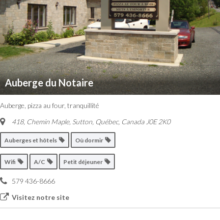
Auberge du Notaire
Auberge, pizza au four, tranquillité
418, Chemin Maple, Sutton
,
Québec, Canada
J0E 2K0
Auberges et hôtels
Où dormir
Wifi
A/C
Petit déjeuner
579 436-8666
Visitez notre site