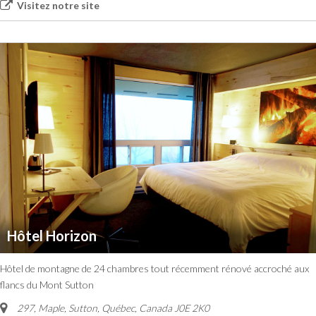
Visitez notre site
Hôtel Horizon
Hôtel de montagne de 24 chambres tout récemment rénové accroché aux
flancs du Mont Sutton
297, Maple, Sutton
,
Québec, Canada
J0E 2K0