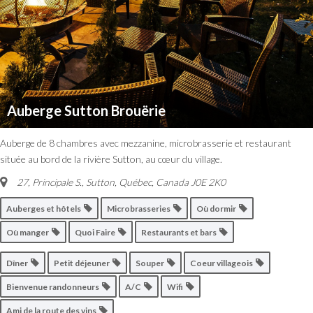
Auberge Sutton Brouërie
Auberge de 8 chambres avec mezzanine, microbrasserie et restaurant
située au bord de la rivière Sutton, au cœur du village.
27, Principale S.
,
Sutton, Québec, Canada
J0E 2K0
Auberges et hôtels
Microbrasseries
Où dormir
Où manger
Quoi Faire
Restaurants et bars
Dîner
Petit déjeuner
Souper
Coeur villageois
Bienvenue randonneurs
A/C
Wifi
Ami de la route des vins