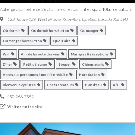
Auberge champêtre de 26 chambres, restaurant et spa à 10km de Sutton.
128, Route 139, West Brome
,
Knowlton, Québec, Canada
J0E 2P0
Où dormir
Où dormir hors Sutton
Où manger
Où manger hors Sutton
Quoi Faire
Wifi
Ami de la route des vins
Mariages & réceptions
Dîner
Petit déjeuner
Souper
Chiens admis
Accès aux personnes à mobilité réduite
Hors Sutton
Bienvenue cyclistes
Chefs créateurs
Plan d'eau
A/C
450 266-7552
Visitez notre site