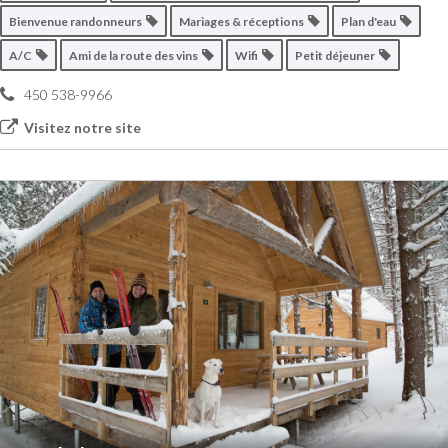
Bienvenue randonneurs
Mariages & réceptions
Plan d'eau
A/C
Ami de la route des vins
Wifi
Petit déjeuner
450 538-9966
Visitez notre site