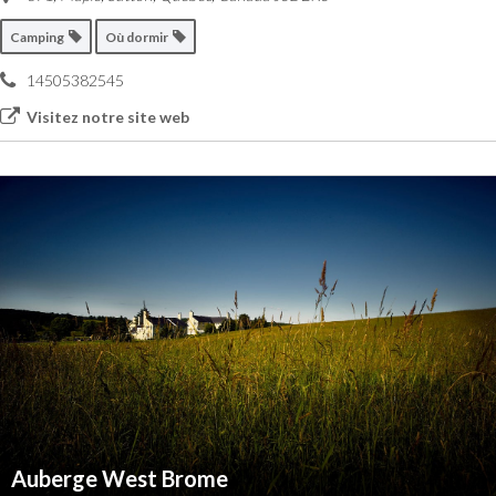
Camping
Où dormir
14505382545
Visitez notre site web
Auberge West Brome