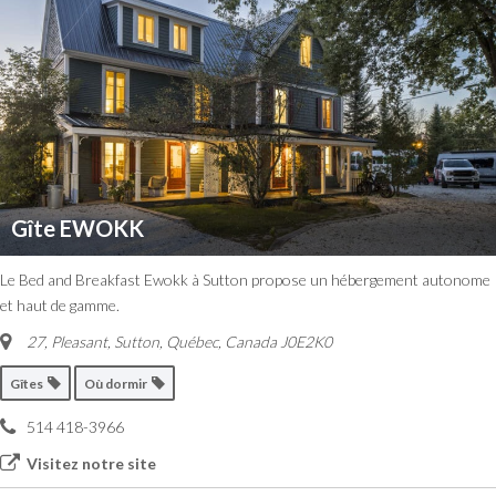
Gîte EWOKK
Le Bed and Breakfast Ewokk à Sutton propose un hébergement autonome
et haut de gamme.
27, Pleasant
,
Sutton, Québec, Canada
J0E2K0
Gîtes
Où dormir
514 418-3966
Visitez notre site