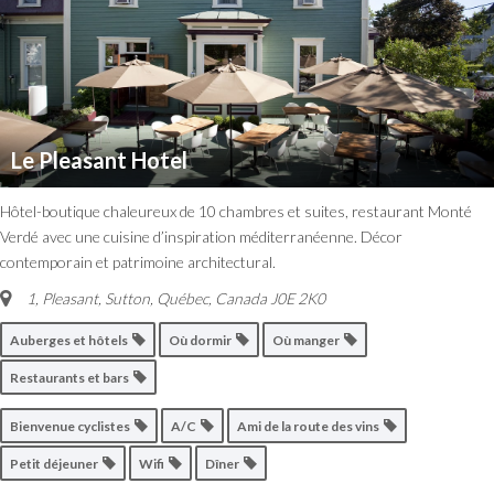
Le Pleasant Hotel
Hôtel-boutique chaleureux de 10 chambres et suites, restaurant Monté
Verdé avec une cuisine d’inspiration méditerranéenne. Décor
contemporain et patrimoine architectural.
1, Pleasant
,
Sutton, Québec, Canada
J0E 2K0
Auberges et hôtels
Où dormir
Où manger
Restaurants et bars
Bienvenue cyclistes
A/C
Ami de la route des vins
Petit déjeuner
Wifi
Dîner