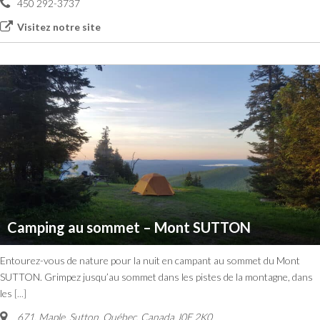
450 292-3737
Visitez notre site
Camping au sommet – Mont SUTTON
Entourez-vous de nature pour la nuit en campant au sommet du Mont
SUTTON. Grimpez jusqu’au sommet dans les pistes de la montagne, dans
les
[...]
671, Maple
,
Sutton, Québec, Canada
J0E 2K0