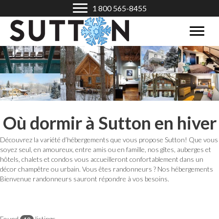
1 800 565-8455
Où dormir à Sutton en hiver
Découvrez la variété d’hébergements que vous propose Sutton! Que vous
soyez seul, en amoureux, entre amis ou en famille, nos gîtes, auberges et
hôtels, chalets et condos vous accueilleront confortablement dans un
décor champêtre ou urbain. Vous êtes randonneurs ? Nos hébergements
Bienvenue randonneurs sauront répondre à vos besoins.
Found
listings