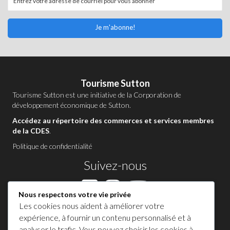
Je m'abonne!
Tourisme Sutton
Tourisme Sutton est une initiative de la
Corporation de
développement économique de Sutton
.
Accédez au répertoire des commerces et services membres
de la CDES
.
Politique de confidentialité
Suivez-nous
Nous respectons votre vie privée
Les cookies nous aident à améliorer votre
Contactez-nous à Sutton
expérience, à fournir un contenu personnalisé et à
analyser le trafic. Vous pouvez choisir les cookies à