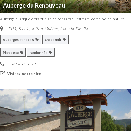
Auberge du Renouveau
Auberge rustique offrant plan de repas facultatif située en pleine nature.
2311, Scenic
,
Sutton, Québec, Canada
J0E 2K0
Auberges et hôtels
Où dormir
Plan d'eau
randonnée
1 877 452-5122
Visitez notre site