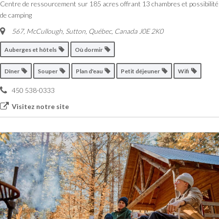
Centre de ressourcement sur 185 acres offrant 13 chambres et possibilité
de camping
567, McCullough, Sutton
,
Québec, Canada
J0E 2K0
Auberges et hôtels
Où dormir
Dîner
Souper
Plan d'eau
Petit déjeuner
Wifi
450 538-0333
Visitez notre site