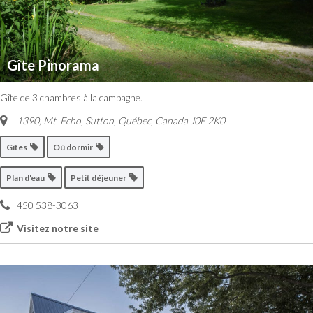
Gîte Pinorama
Gîte de 3 chambres à la campagne.
1390, Mt. Echo
,
Sutton, Québec, Canada
J0E 2K0
Gîtes
Où dormir
Plan d'eau
Petit déjeuner
450 538-3063
Visitez notre site