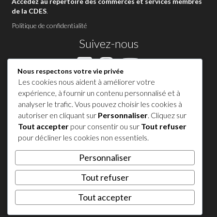
Accédez au répertoire des commerces et services membres
de la CDES
.
Politique de confidentialité
Suivez-nous
Nous respectons votre vie privée
Les cookies nous aident à améliorer votre
Contactez-nous à Sutton
expérience, à fournir un contenu personnalisé et à
analyser le trafic. Vous pouvez choisir les cookies à
1 450 538-8455
autoriser en cliquant sur
Personnaliser
. Cliquez sur
Tout accepter
pour consentir ou sur
Tout refuser
Partagez votre expérience !
pour décliner les cookies non essentiels.
Personnaliser
𝕏
Tout refuser
© 2026 Tourisme Sutton. Tous droits réservés.
Tout accepter