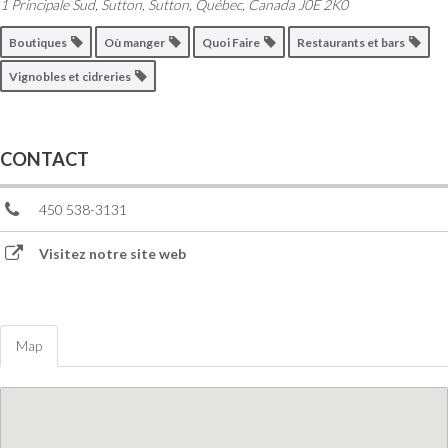
1 Principale Sud, Sutton
,
Sutton, Québec, Canada
J0E 2K0
Boutiques
Où manger
Quoi Faire
Restaurants et bars
Vignobles et cidreries
CONTACT
450 538-3131
Visitez notre site web
Map