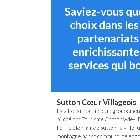
Saviez-vous que
choix dans les
partenariats
enrichissante.
services qui bo
Sutton Cœur Villageois
La ville fait partie du regroupeme
piloté par Tourisme Cantons-de-l’
l’offre plein air de Sutton, la ville 
montagne par sa communauté enga