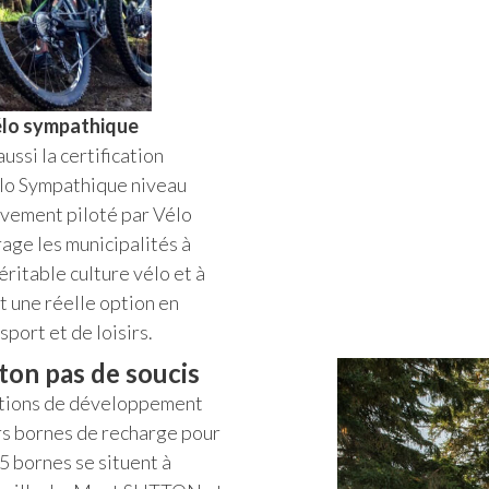
élo sympathique
ussi la certification
élo Sympathique niveau
vement piloté par Vélo
age les municipalités à
éritable culture vélo et à
rt une réelle option en
port et de loisirs.
tton pas de soucis
actions de développement
urs bornes de recharge pour
25 bornes se situent à