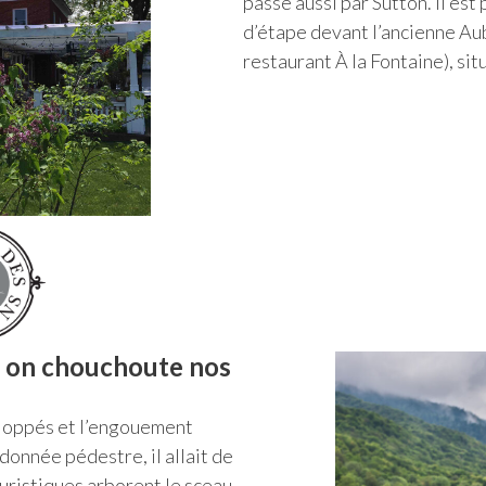
passe aussi par Sutton. Il es
d’étape devant l’ancienne Au
restaurant À la Fontaine), sit
 on chouchoute nos
eloppés et l’engouement
donnée pédestre, il allait de
uristiques arborent le sceau