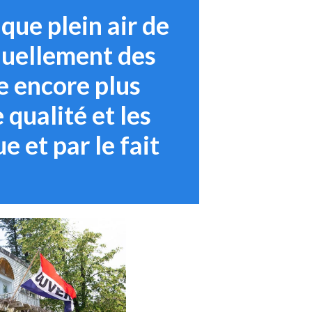
que plein air de
nuellement des
e encore plus
 qualité et les
e et par le fait
!