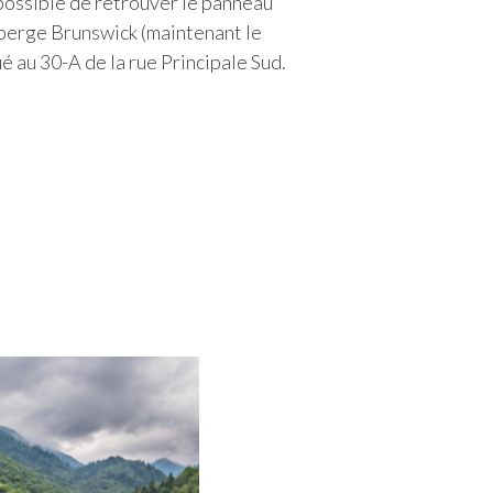
t possible de retrouver le panneau
berge Brunswick (maintenant le
ué au 30-A de la rue Principale Sud.