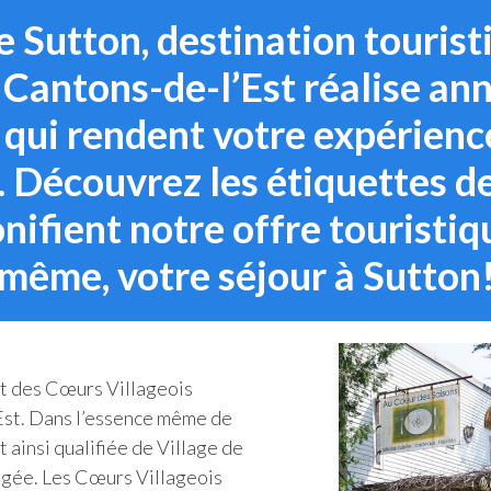
 Sutton, destination touristi
 Cantons-de-l’Est réalise an
 qui rendent votre expérienc
 Découvrez les étiquettes de
nifient notre offre touristiqu
même, votre séjour à Sutton
nt des Cœurs Villageois
Est. Dans l’essence même de
fut ainsi qualifiée de Village de
gée. Les Cœurs Villageois