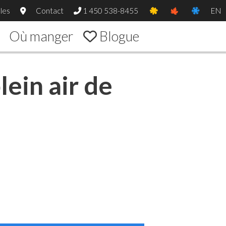
les
Contact
1 450 538-8455
EN
Où manger
Blogue
lein air de