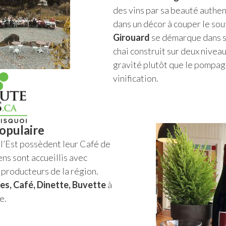
des vins par sa beauté authen
dans un décor à couper le sou
Girouard
se démarque dans s
chai construit sur deux niveau
gravité plutôt que le pompag
vinification.
populaire
l’Est possèdent leur Café de
ens sont accueillis avec
 producteurs de la région.
ies, Café, Dinette, Buvette
à
e.