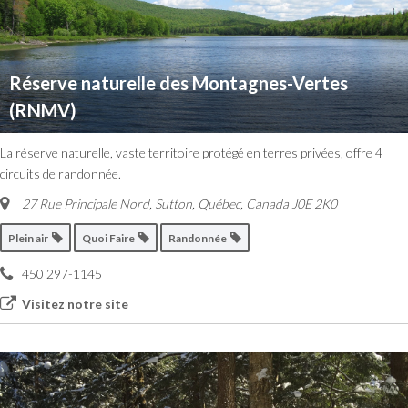
Réserve naturelle des Montagnes-Vertes
(RNMV)
La réserve naturelle, vaste territoire protégé en terres privées, offre 4
circuits de randonnée.
27 Rue Principale Nord
,
Sutton, Québec, Canada
J0E 2K0
Plein air
Quoi Faire
Randonnée
450 297-1145
Visitez notre site