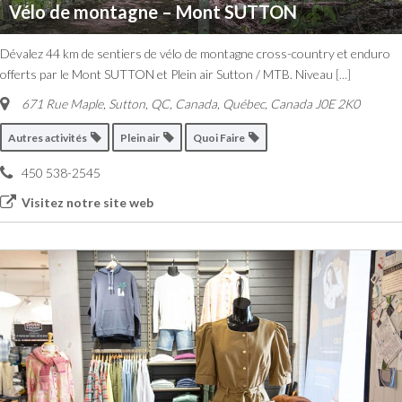
Vélo de montagne – Mont SUTTON
Dévalez 44 km de sentiers de vélo de montagne cross-country et enduro
offerts par le Mont SUTTON et Plein air Sutton / MTB. Niveau
[...]
671 Rue Maple, Sutton, QC, Canada
,
Québec, Canada
J0E 2K0
Autres activités
Plein air
Quoi Faire
450 538-2545
Visitez notre site web