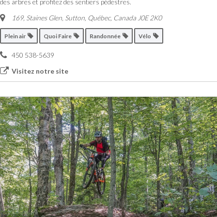
des arbres et profitez des sentiers pédestres.
169, Staines Glen, Sutton
,
Québec, Canada
J0E 2K0
Plein air
Quoi Faire
Randonnée
Vélo
450 538-5639
Visitez notre site