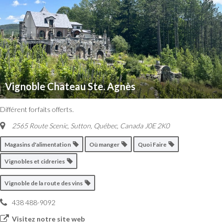
Vignoble Chateau Ste. Agnès
Différent forfaits offerts.
2565 Route Scenic, Sutton
,
Québec, Canada
J0E 2K0
Magasins d'alimentation
Où manger
Quoi Faire
Vignobles et cidreries
Vignoble de la route des vins
438 488-9092
Visitez notre site web