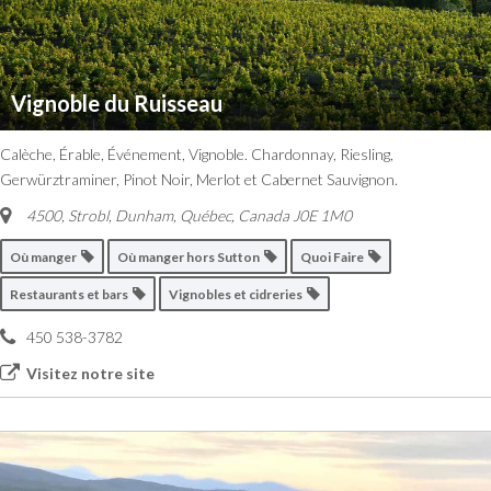
Vignoble du Ruisseau
Calèche, Érable, Événement, Vignoble. Chardonnay, Riesling,
Gerwürztraminer, Pinot Noir, Merlot et Cabernet Sauvignon.
4500, Strobl, Dunham
,
Québec, Canada
J0E 1M0
Où manger
Où manger hors Sutton
Quoi Faire
Restaurants et bars
Vignobles et cidreries
450 538-3782
Visitez notre site