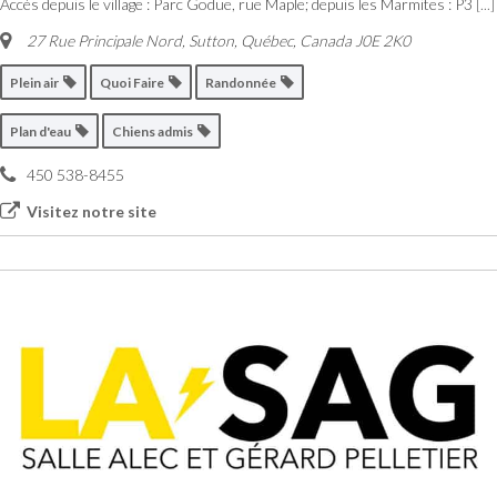
Accès depuis le village : Parc Godue, rue Maple; depuis les Marmites : P3
[...]
27 Rue Principale Nord
,
Sutton, Québec, Canada
J0E 2K0
Plein air
Quoi Faire
Randonnée
Plan d'eau
Chiens admis
450 538-8455
Visitez notre site