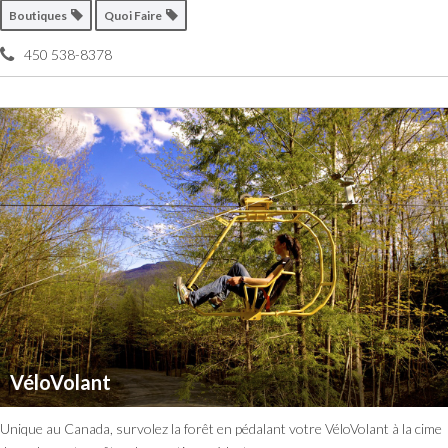
Boutiques
Quoi Faire
450 538-8378
VéloVolant
Unique au Canada, survolez la forêt en pédalant votre VéloVolant à la cime