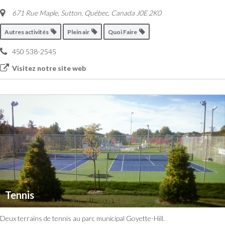
671 Rue Maple, Sutton
,
Québec, Canada
J0E 2K0
Autres activités
Plein air
Quoi Faire
450 538-2545
Visitez notre site web
Tennis
Deux terrains de tennis au parc municipal Goyette-Hill.