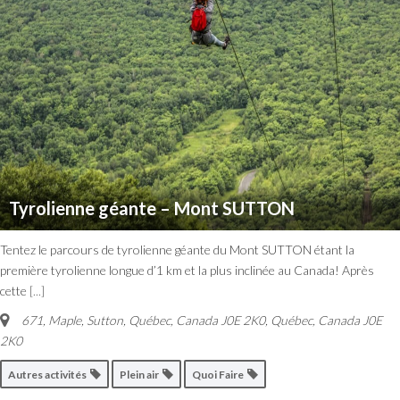
Tyrolienne géante – Mont SUTTON
Tentez le parcours de tyrolienne géante du Mont SUTTON étant la
première tyrolienne longue d’1 km et la plus inclinée au Canada! Après
cette
[...]
671, Maple, Sutton, Québec, Canada J0E 2K0
,
Québec, Canada
J0E
2K0
Autres activités
Plein air
Quoi Faire