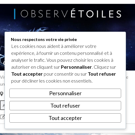
Nous respectons votre vie privée
Les cookies nous aident à améliorer votre
expérience, à fournir un contenu personnalisé et à
analyser le trafic. Vous pouvez choisir les cookies à
OBSERVÉTOILES
autoriser en cliquant sur
Personnaliser
. Cliquez sur
Tout accepter
pour consentir ou sur
Tout refuser
Visitez le planétarium en plein air et vivez une expérience extraordinaire
pour décliner les cookies non essentiels.
unique au monde avec OBSERVÉTOILES!
Personnaliser
169, chemin Staines, Sutton
,
Québec, Canada
J0E 2K0
Tout refuser
Autres activités
Plein air
Quoi Faire
Tout accepter
Visitez notre site