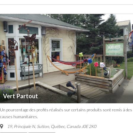
Vert Partout
Un pourcentage des profits réalisés sur certains produits sont remis à des
causes humanitaires.
19, Principale N, Sutton
,
Québec, Canada
J0E 2K0