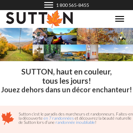
1 800 565-8455
SUTTON, haut en couleur,
tous les jours!
Jouez dehors dans un décor enchanteur!
Sutton c’est le paradis des marcheurs et randonneurs. Faites-en
la découverte
en 7 randonnées
et découvrez la beauté naturelle
de Sutton lors d’une
randonnée inoubliable
!