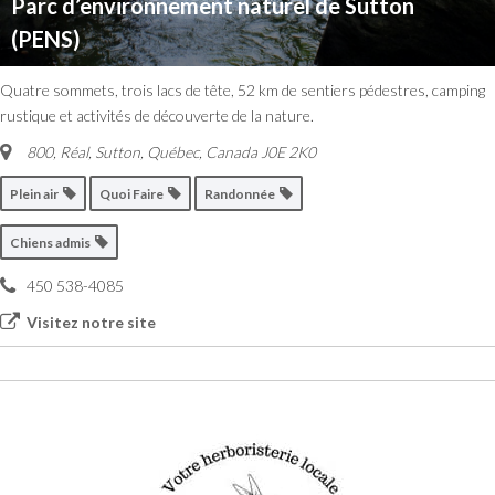
Parc d’environnement naturel de Sutton
(PENS)
Quatre sommets, trois lacs de tête, 52 km de sentiers pédestres, camping
rustique et activités de découverte de la nature.
800, Réal, Sutton
,
Québec, Canada
J0E 2K0
Plein air
Quoi Faire
Randonnée
Chiens admis
450 538-4085
Visitez notre site