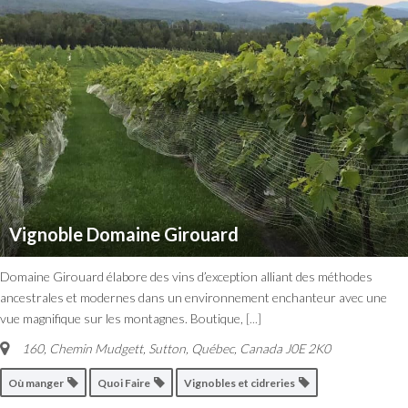
Vignoble Domaine Girouard
Domaine Girouard élabore des vins d’exception alliant des méthodes
ancestrales et modernes dans un environnement enchanteur avec une
vue magnifique sur les montagnes. Boutique,
[...]
160, Chemin Mudgett, Sutton
,
Québec, Canada
J0E 2K0
Où manger
Quoi Faire
Vignobles et cidreries