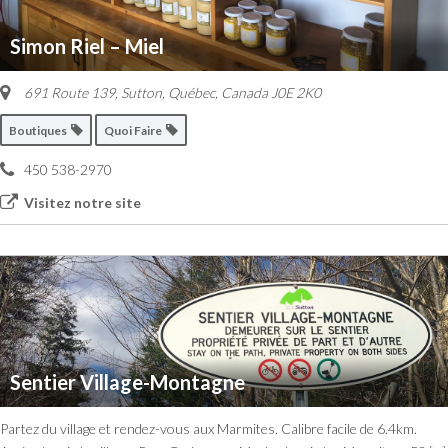
Simon Riel – Miel
691 Route 139
,
Sutton, Québec, Canada
J0E 2K0
Boutiques
Quoi Faire
450 538-2970
Visitez notre site
Sentier Village-Montagne
Partez du village et rendez-vous aux Marmites. Calibre facile de 6.4km.