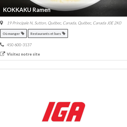
KOKKAKU Ramen
19 Principale N, Sutton, Québec, Canada
,
Québec, Canada
J0E 2K0
Où manger
Restaurants et bars
450 600-3137
Visitez notre site