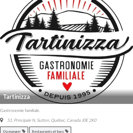
Tartinizza
Gastronomie familiale.
51, Principale N, Sutton
,
Québec, Canada
J0E 2K0
Où manger
Restaurants et bars