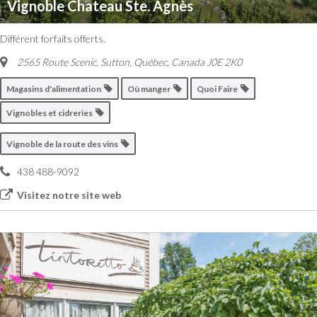
Vignoble Chateau Ste. Agnès
Différent forfaits offerts.
2565 Route Scenic, Sutton
,
Québec, Canada
J0E 2K0
Magasins d'alimentation
Où manger
Quoi Faire
Vignobles et cidreries
Vignoble de la route des vins
438 488-9092
Visitez notre site web