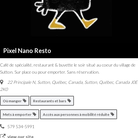
Pixel Nano Resto
Café de spécialité, restaurant & buvette le soir situé au coeur du village de
Sutton. Sur place ou pour emporter. Sans réservation.
22 Principale N, Sutton, Québec, Canada
,
Sutton, Québec, Canada
J0E
2K0
Où manger
Restaurants et bars
Mets à emporter
Accès aux personnes à mobilité réduite
579 534-5991
view our site