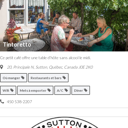
Tintoretto
Ce petit café offre une table d’hôte sans alcool le midi.
20, Principale N, Sutton
,
Québec, Canada
J0E 2K0
Où manger
Restaurants et bars
Wifi
Mets à emporter
A/C
Dîner
450 538-2207