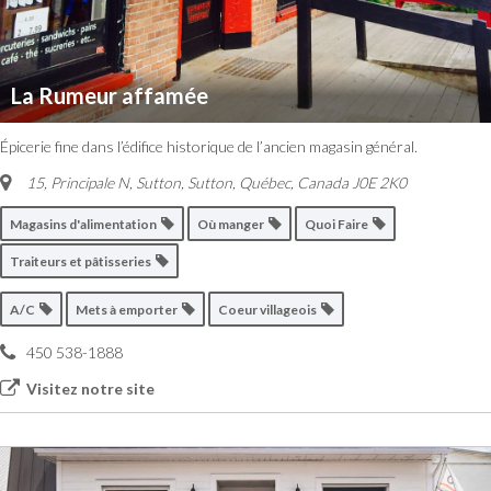
La Rumeur affamée
Épicerie fine dans l’édifice historique de l’ancien magasin général.
15, Principale N, Sutton
,
Sutton, Québec, Canada
J0E 2K0
Magasins d'alimentation
Où manger
Quoi Faire
Traiteurs et pâtisseries
A/C
Mets à emporter
Coeur villageois
450 538-1888
Visitez notre site