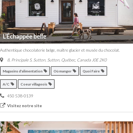
L’Échappée belle
Authentique chocolaterie belge, maître glacier et musée du chocolat.
8, Principale S, Sutton
,
Sutton, Québec, Canada
J0E 2K0
Magasins d'alimentation
Où manger
Quoi Faire
A/C
Coeur villageois
450 538-0139
Visitez notre site