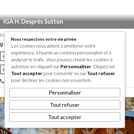
IGA H. Després Sutton
Magasin d’alimentation et casse-croûte.
Nous respectons votre vie privée
44, Principale N, Sutton
,
Sutton, Québec, Canada
J0E 2K0
Les cookies nous aident à améliorer votre
expérience, à fournir un contenu personnalisé et à
Magasins d'alimentation
Où manger
analyser le trafic. Vous pouvez choisir les cookies à
autoriser en cliquant sur
Personnaliser
. Cliquez sur
Mets à emporter
Tout accepter
pour consentir ou sur
Tout refuser
pour décliner les cookies non essentiels.
450 538-2211
Personnaliser
Tout refuser
Tout accepter