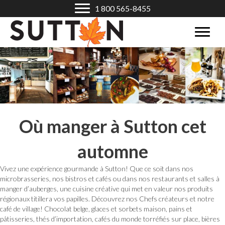
1 800 565-8455
Où manger à Sutton cet
automne
Vivez une expérience gourmande à Sutton! Que ce soit dans nos
microbrasseries, nos bistros et cafés ou dans nos restaurants et salles à
manger d’auberges, une cuisine créative qui met en valeur nos produits
régionaux titillera vos papilles. Découvrez nos Chefs créateurs et notre
café de village! Chocolat belge, glaces et sorbets maison, pains et
pâtisseries, thés d’importation, cafés du monde torréfiés sur place, bières