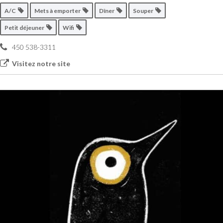
A/C
Mets à emporter
Dîner
Souper
Petit déjeuner
Wifi
450 538-3311
Visitez notre site