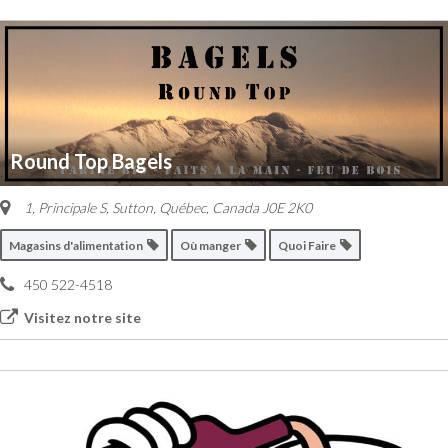
Round Top Bagels
1, Principale S
,
Sutton, Québec, Canada
J0E 2K0
Magasins d'alimentation
Où manger
Quoi Faire
450 522-4518
Visitez notre site