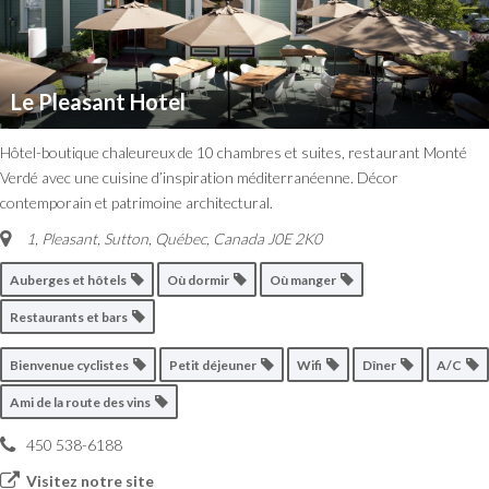
Le Pleasant Hotel
Hôtel-boutique chaleureux de 10 chambres et suites, restaurant Monté
Verdé avec une cuisine d’inspiration méditerranéenne. Décor
contemporain et patrimoine architectural.
1, Pleasant
,
Sutton, Québec, Canada
J0E 2K0
Auberges et hôtels
Où dormir
Où manger
Restaurants et bars
Bienvenue cyclistes
Petit déjeuner
Wifi
Dîner
A/C
Ami de la route des vins
450 538-6188
Visitez notre site