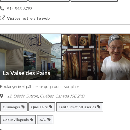
514 543-6783
Visitez notre site web
La Valse des Pains
Boulangerie et pâtisserie qui produit sur place.
12, Dépôt, Sutton
,
Québec, Canada
J0E 2K0
Où manger
Quoi Faire
Traiteurs et pâtisseries
Coeur villageois
A/C