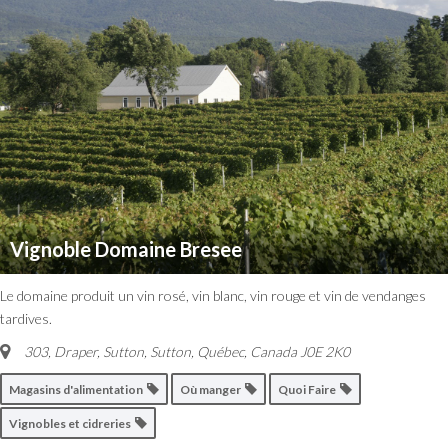
Vignoble Domaine Bresee
Le domaine produit un vin rosé, vin blanc, vin rouge et vin de vendanges
tardives.
303, Draper, Sutton
,
Sutton, Québec, Canada
J0E 2K0
Magasins d'alimentation
Où manger
Quoi Faire
Vignobles et cidreries