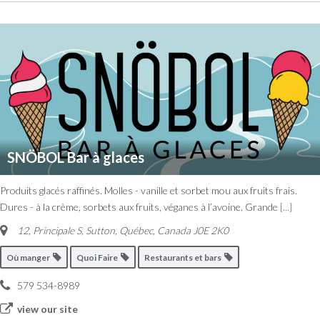
SNÖBOL Bar à glaces
Produits glacés raffinés. Molles - vanille et sorbet mou aux fruits frais.
Dures - à la crème, sorbets aux fruits, véganes à l’avoine. Grande
[...]
12, Principale S
,
Sutton, Québec, Canada
J0E 2K0
Où manger
Quoi Faire
Restaurants et bars
579 534-8989
view our site