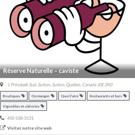
Réserve Naturelle – caviste
1 Principale Sud, Sutton
,
Sutton, Québec, Canada
J0E 2K0
Boutiques
Où manger
Quoi Faire
Restaurants et bars
Vignobles et cidreries
450 538-3131
Visitez notre site web