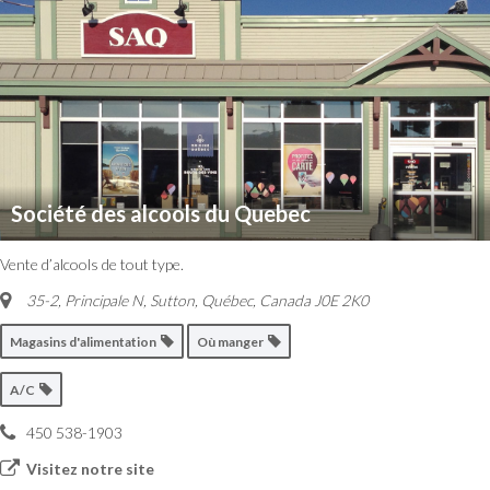
Société des alcools du Quebec
Vente d’alcools de tout type.
35-2, Principale N, Sutton
,
Québec, Canada
J0E 2K0
Magasins d'alimentation
Où manger
A/C
450 538-1903
Visitez notre site