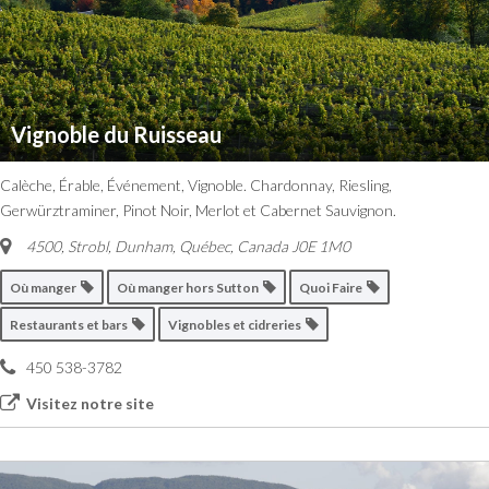
Vignoble du Ruisseau
Calèche, Érable, Événement, Vignoble. Chardonnay, Riesling,
Gerwürztraminer, Pinot Noir, Merlot et Cabernet Sauvignon.
4500, Strobl, Dunham
,
Québec, Canada
J0E 1M0
Où manger
Où manger hors Sutton
Quoi Faire
Restaurants et bars
Vignobles et cidreries
450 538-3782
Visitez notre site