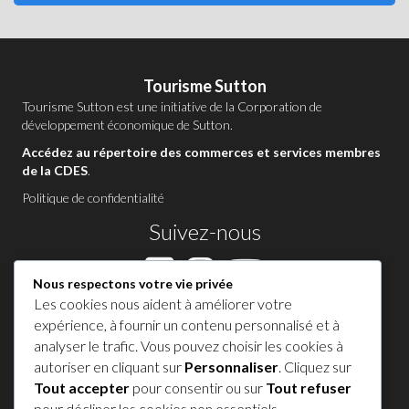
Tourisme Sutton
Tourisme Sutton est une initiative de la
Corporation de
développement économique de Sutton
.
Accédez au répertoire des commerces et services membres
de la CDES
.
Politique de confidentialité
Suivez-nous
Nous respectons votre vie privée
Les cookies nous aident à améliorer votre
Contactez-nous à Sutton
expérience, à fournir un contenu personnalisé et à
analyser le trafic. Vous pouvez choisir les cookies à
1 450 538-8455
autoriser en cliquant sur
Personnaliser
. Cliquez sur
Tout accepter
pour consentir ou sur
Tout refuser
Partagez votre expérience !
pour décliner les cookies non essentiels.