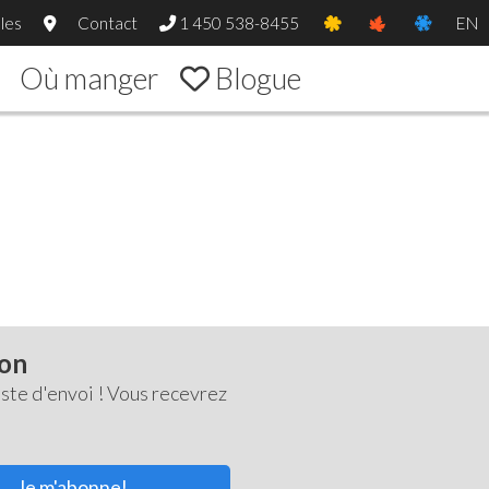
les
Contact
1 450 538-8455
EN
Où manger
Blogue
ton
ste d'envoi ! Vous recevrez
Je m'abonne!