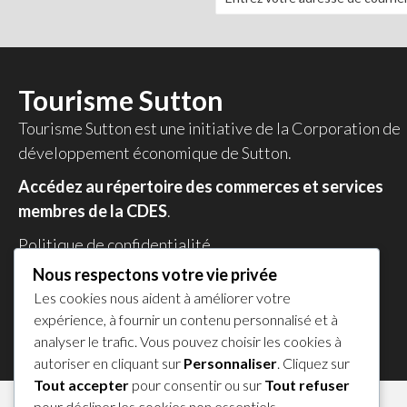
Tourisme Sutton
Tourisme Sutton est une initiative de la
Corporation de
développement économique de Sutton
.
Accédez au répertoire des commerces et services
membres de la CDES
.
Politique de confidentialité
Nous respectons votre vie privée
Partagez votre expérience !
Les cookies nous aident à améliorer votre
𝕏
expérience, à fournir un contenu personnalisé et à
analyser le trafic. Vous pouvez choisir les cookies à
autoriser en cliquant sur
Personnaliser
. Cliquez sur
Tout accepter
pour consentir ou sur
Tout refuser
pour décliner les cookies non essentiels.