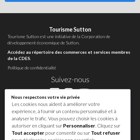
Tourisme Sutton
Tourisme Sutton est une initiative de la
Corporation de
développement économique de Sutton
.
Accédez au répertoire des commerces et services membres
de la CDES
.
Politique de confidentialité
Suivez-nous
Nous respectons votre vie privée
Les cookies nous aident à améliorer votre
Contactez-nous à Sutton
expérience, à fournir un contenu personnalisé et à
analyser le trafic. Vous pouvez choisir les cookies à
1 450 538-8455
autoriser en cliquant sur
Personnaliser
. Cliquez sur
Tout accepter
pour consentir ou sur
Tout refuser
Partagez votre expérience !
pour décliner les cookies non essentiels.