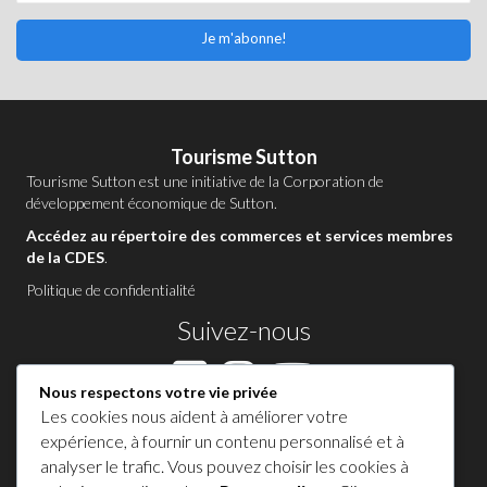
Je m'abonne!
Tourisme Sutton
Tourisme Sutton est une initiative de la
Corporation de
développement économique de Sutton
.
Accédez au répertoire des commerces et services membres
de la CDES
.
Politique de confidentialité
Suivez-nous
Nous respectons votre vie privée
Les cookies nous aident à améliorer votre
Contactez-nous à Sutton
expérience, à fournir un contenu personnalisé et à
analyser le trafic. Vous pouvez choisir les cookies à
1 450 538-8455