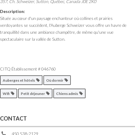
357, Ch. Schweizer
,
Sutton, Québec, Canada
J0E 2K0
Description:
Située au cœur d'un paysage enchanteur où collines et prairies
verdoyantes se succèdent, l'Auberge Schweizer vous offre un havre de
tranquillité dans une ambiance champêtre, de même qu'une vue
spectaculaire sur la vallée de Sutton.
CITQ Établissement # 046760
Auberges et hôtels
Où dormir
Wifi
Petit déjeuner
Chiens admis
CONTACT
450 538-2129