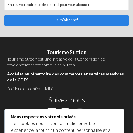
Je m'abonne!
Tourisme Sutton
Tourisme Sutton est une initiative de la
Corporation de
développement économique de Sutton
.
Accédez au répertoire des commerces et services membres
de la CDES
.
Politique de confidentialité
Suivez-nous
Nous respectons votre vie privée
Les cookies nous aident à améliorer votre
Contactez-nous à Sutton
expérience, à fournir un contenu personnalisé et à