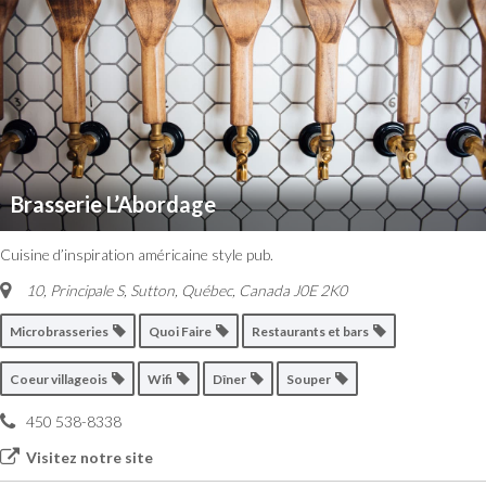
Brasserie L’Abordage
Cuisine d’inspiration américaine style pub.
10, Principale S, Sutton
,
Québec, Canada
J0E 2K0
Microbrasseries
Quoi Faire
Restaurants et bars
Coeur villageois
Wifi
Dîner
Souper
450 538-8338
Visitez notre site