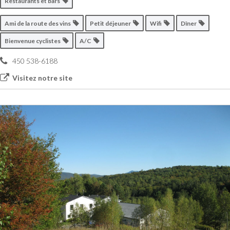
Restaurants et bars
Ami de la route des vins
Petit déjeuner
Wifi
Dîner
Bienvenue cyclistes
A/C
450 538-6188
Visitez notre site