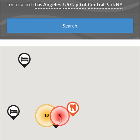
Try to search
Los Angeles
US Capitol
Central Park NY
10
3