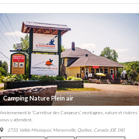
Camping Nature Plein air
Anciennement le ‘Carrefour des Campeurs’, montagnes, nature et rivières
vous y attendent.
2733, Vallée Missisquoi, Mansonville
,
Québec, Canada
J0E 1X0