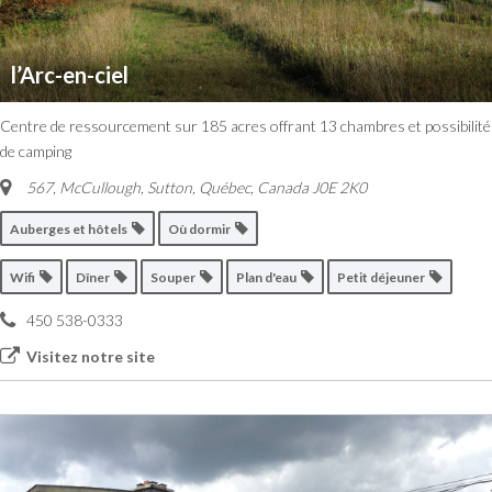
l’Arc-en-ciel
Centre de ressourcement sur 185 acres offrant 13 chambres et possibilité
de camping
567, McCullough, Sutton
,
Québec, Canada
J0E 2K0
Auberges et hôtels
Où dormir
Wifi
Dîner
Souper
Plan d'eau
Petit déjeuner
450 538-0333
Visitez notre site