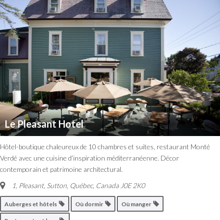
Le Pleasant Hotel
Hôtel-boutique chaleureux de 10 chambres et suites, restaurant Monté
Verdé avec une cuisine d’inspiration méditerranéenne. Décor
contemporain et patrimoine architectural.
1, Pleasant
,
Sutton, Québec, Canada
J0E 2K0
Auberges et hôtels
Où dormir
Où manger