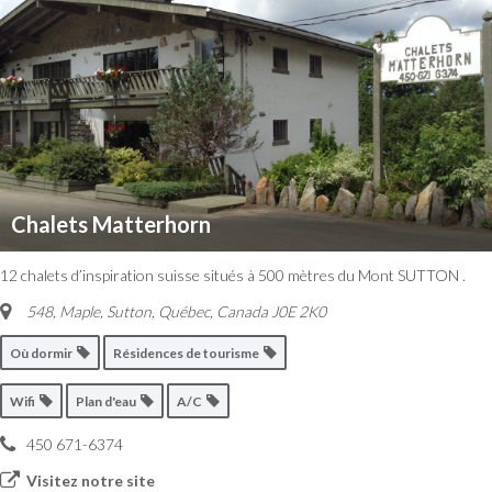
Chalets Matterhorn
12 chalets d’inspiration suisse situés à 500 mètres du Mont SUTTON .
548, Maple
,
Sutton, Québec, Canada
J0E 2K0
Où dormir
Résidences de tourisme
Wifi
Plan d'eau
A/C
450 671-6374
Visitez notre site