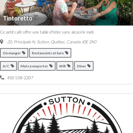
Tintoretto
Ce petit café offre une table d’hôte sans alcool le midi.
20, Principale N, Sutton
,
Québec, Canada
J0E 2K0
Où manger
Restaurants et bars
A/C
Mets à emporter
Wifi
Dîner
450 538-2207