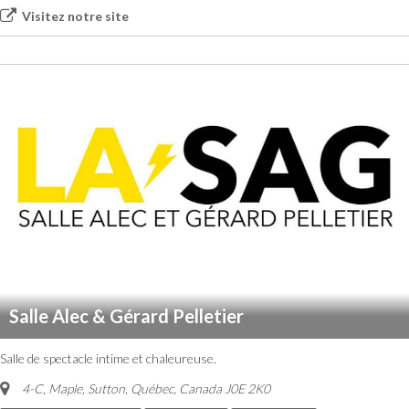
Visitez notre site
Salle Alec & Gérard Pelletier
Salle de spectacle intime et chaleureuse.
4-C, Maple, Sutton
,
Québec, Canada
J0E 2K0