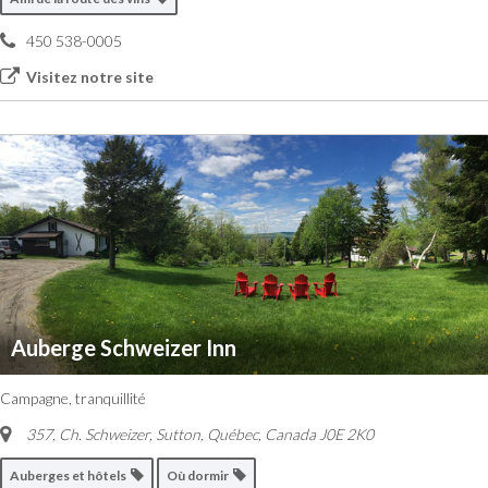
450 538-0005
Visitez notre site
Auberge Schweizer Inn
Campagne, tranquillité
357, Ch. Schweizer
,
Sutton, Québec, Canada
J0E 2K0
Auberges et hôtels
Où dormir