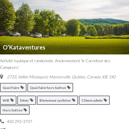
O’Kataventures
Activité nautique et randonnée. Anciennement ‘le Carrefour des
Campeurs’.
2733, Vallée Missisquoi, Mansonville
,
Québec, Canada
J0E 1X0
Quoi Faire
Quoi faire hors Sutton
Wifi
Dîner
Bienvenue cyclistes
Chiens admis
Hors Sutton
450 292-3737