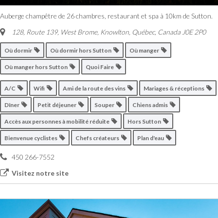
Auberge champêtre de 26 chambres, restaurant et spa à 10km de Sutton.
128, Route 139, West Brome
,
Knowlton, Québec, Canada
J0E 2P0
Où dormir
Où dormir hors Sutton
Où manger
Où manger hors Sutton
Quoi Faire
A/C
Wifi
Ami de la route des vins
Mariages & réceptions
Dîner
Petit déjeuner
Souper
Chiens admis
Accès aux personnes à mobilité réduite
Hors Sutton
Bienvenue cyclistes
Chefs créateurs
Plan d'eau
450 266-7552
Visitez notre site