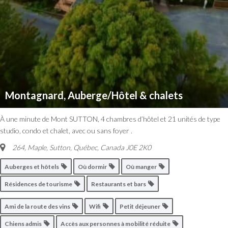
Montagnard, Auberge/Hôtel & chalets
À une minute de Mont SUTTON, 4 chambres d’hôtel et 21 unités de type
studio, condo et chalet, avec ou sans foyer .
264, Maple, Sutton
,
Québec, Canada
J0E 2K0
Auberges et hôtels
Où dormir
Où manger
Résidences de tourisme
Restaurants et bars
Ami de la route des vins
Wifi
Petit déjeuner
Chiens admis
Accès aux personnes à mobilité réduite