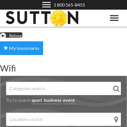
1 800 565-8455
Retour
My bookmarks
Wifi
Try to search
sport
business
event