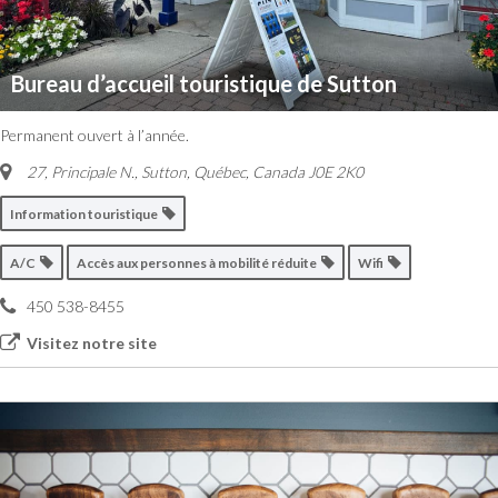
Bureau d’accueil touristique de Sutton
Permanent ouvert à l’année.
27, Principale N.
,
Sutton, Québec, Canada
J0E 2K0
Information touristique
A/C
Accès aux personnes à mobilité réduite
Wifi
450 538-8455
Visitez notre site