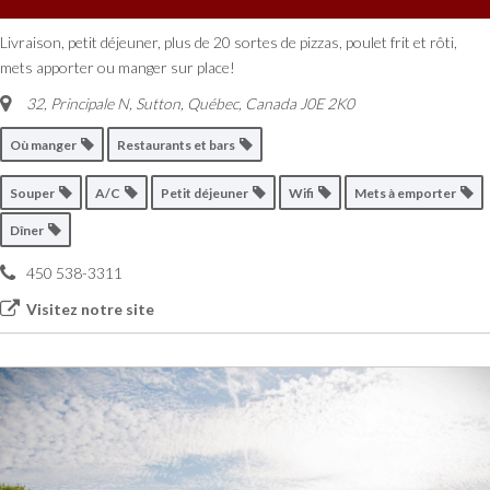
Livraison, petit déjeuner, plus de 20 sortes de pizzas, poulet frit et rôti,
mets apporter ou manger sur place!
32, Principale N, Sutton
,
Québec, Canada
J0E 2K0
Où manger
Restaurants et bars
Souper
A/C
Petit déjeuner
Wifi
Mets à emporter
Dîner
450 538-3311
Visitez notre site