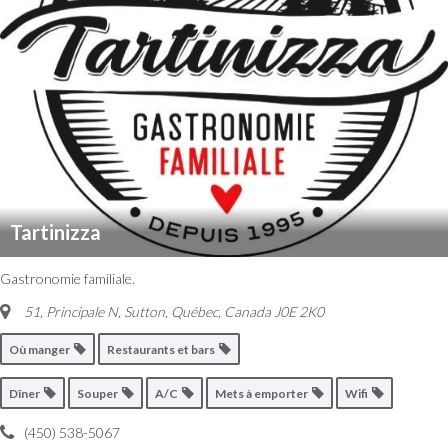
Tartinizza
Gastronomie familiale.
51, Principale N, Sutton
,
Québec, Canada
J0E 2K0
Où manger
Restaurants et bars
Dîner
Souper
A/C
Mets à emporter
Wifi
(450) 538-5067