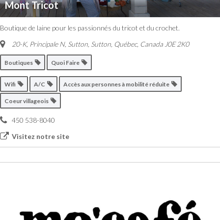
Mont Tricot
Boutique de laine pour les passionnés du tricot et du crochet.
20-K, Principale N, Sutton
,
Sutton, Québec, Canada
J0E 2K0
Boutiques
Quoi Faire
Wifi
A/C
Accès aux personnes à mobilité réduite
Coeur villageois
450 538-8040
Visitez notre site