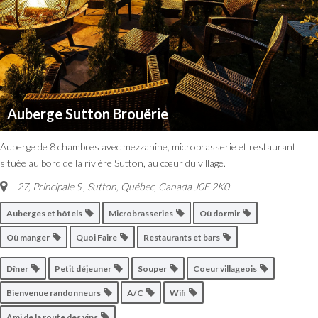
Auberge Sutton Brouërie
Auberge de 8 chambres avec mezzanine, microbrasserie et restaurant
située au bord de la rivière Sutton, au cœur du village.
27, Principale S.
,
Sutton, Québec, Canada
J0E 2K0
Auberges et hôtels
Microbrasseries
Où dormir
Où manger
Quoi Faire
Restaurants et bars
Dîner
Petit déjeuner
Souper
Coeur villageois
Bienvenue randonneurs
A/C
Wifi
Ami de la route des vins