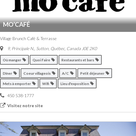
MO’CAFÉ
Village Brunch Café & Terrasse
9, Principale N,
,
Sutton, Québec, Canada
J0E 2K0
Où manger
Quoi Faire
Restaurants et bars
Dîner
Coeur villageois
A/C
Petit déjeuner
Mets à emporter
Wifi
Lieu d'exposition
450 538-1777
Visitez notre site