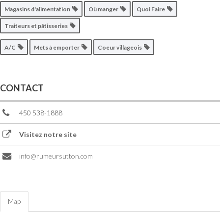
Magasins d'alimentation
Où manger
Quoi Faire
Traiteurs et pâtisseries
A/C
Mets à emporter
Coeur villageois
CONTACT
450 538-1888
Visitez notre site
info@rumeursutton.com
Map