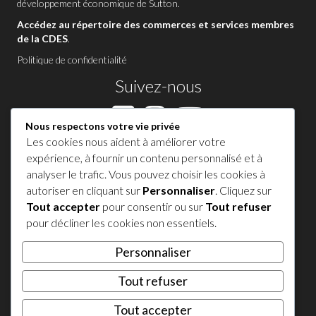
développement économique de Sutton
.
Accédez au répertoire des commerces et services membres
de la CDES
.
Politique de confidentialité
Suivez-nous
Nous respectons votre vie privée
Les cookies nous aident à améliorer votre
Contactez-nous à Sutton
expérience, à fournir un contenu personnalisé et à
analyser le trafic. Vous pouvez choisir les cookies à
1 450 538-8455
autoriser en cliquant sur
Personnaliser
. Cliquez sur
Tout accepter
pour consentir ou sur
Tout refuser
Partagez votre expérience !
pour décliner les cookies non essentiels.
Personnaliser
𝕏
Tout refuser
© 2026 Tourisme Sutton. Tous droits réservés.
Tout accepter