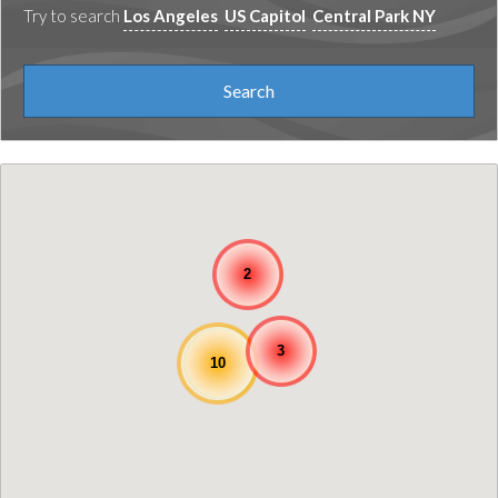
Try to search
Los Angeles
US Capitol
Central Park NY
2
3
10