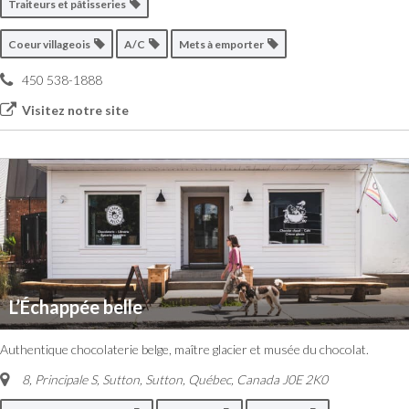
Traiteurs et pâtisseries
Coeur villageois
A/C
Mets à emporter
450 538-1888
Visitez notre site
L’Échappée belle
Authentique chocolaterie belge, maître glacier et musée du chocolat.
8, Principale S, Sutton
,
Sutton, Québec, Canada
J0E 2K0