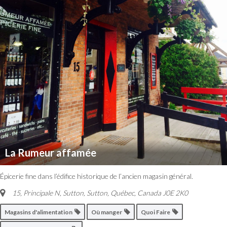
La Rumeur affamée
Épicerie fine dans l’édifice historique de l’ancien magasin général.
15, Principale N, Sutton
,
Sutton, Québec, Canada
J0E 2K0
Magasins d'alimentation
Où manger
Quoi Faire