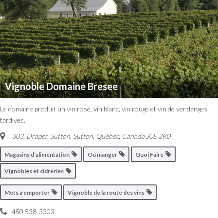
Vignoble Domaine Bresee
Le domaine produit un vin rosé, vin blanc, vin rouge et vin de vendanges
tardives.
303, Draper, Sutton
,
Sutton, Québec, Canada
J0E 2K0
Magasins d'alimentation
Où manger
Quoi Faire
Vignobles et cidreries
Mets à emporter
Vignoble de la route des vins
450 538-3303