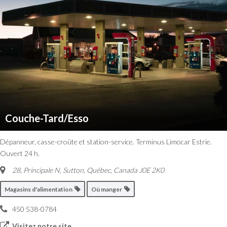
Couche-Tard/Esso
Dépanneur, casse-croûte et station-service. Terminus Limocar Estrie.
Ouvert 24 h.
28, Principale N, Sutton
,
Québec, Canada
J0E 2K0
Magasins d'alimentation
Où manger
450 538-0784
Visitez notre site