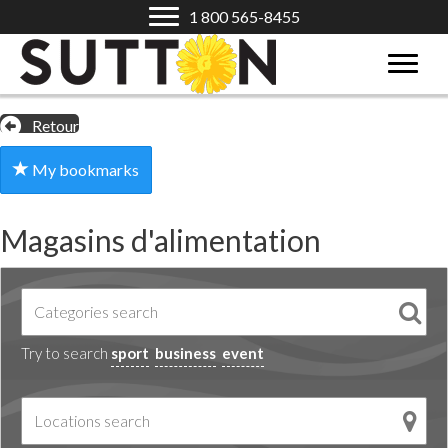
1 800 565-8455
Retour
My bookmarks
Magasins d'alimentation
Try to search
sport
business
event