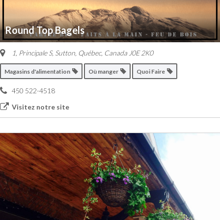
Round Top Bagels
1, Principale S
,
Sutton, Québec, Canada
J0E 2K0
Magasins d'alimentation
Où manger
Quoi Faire
450 522-4518
Visitez notre site