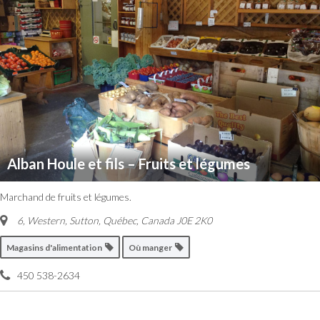
Alban Houle et fils – Fruits et légumes
Marchand de fruits et légumes.
6, Western, Sutton
,
Québec, Canada
J0E 2K0
Magasins d'alimentation
Où manger
450 538-2634