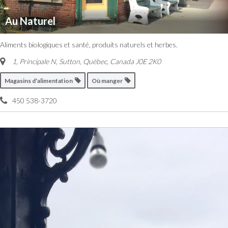
Au Naturel
Aliments biologiques et santé, produits naturels et herbes.
1, Principale N, Sutton
,
Québec, Canada
J0E 2K0
Magasins d'alimentation
Où manger
450 538-3720