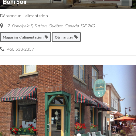
Boni Soir
Dépanneur – alimentation.
7, Principale S, Sutton
,
Québec, Canada
J0E 2K0
Magasins d'alimentation
Où manger
450 538-2337