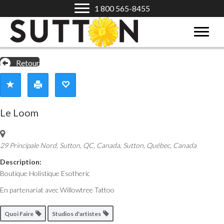
1 800 565-8455
Retour
Le Loom
29 Principale Nord, Sutton, QC, Canada
,
Sutton, Québec, Canada
Description:
Boutique Holistique Esotheric
En partenariat avec Willowtree Tattoo
Quoi Faire
Studios d'artistes