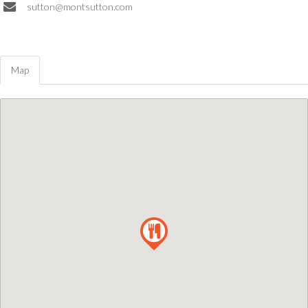
sutton@montsutton.com
Map