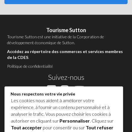
Tourisme Sutton
Tourisme Sutton est une initiative de la
Corporation de
développement économique de Sutton
.
Accédez au répertoire des commerces et services membres
de la CDES
.
Politique de confidentialité
Suivez-nous
Nous respectons votre vie privée
Les cookies nous aident à améliorer votre
Contactez-nous à Sutton
expérience, à fournir un contenu personnalisé et à
analyser le trafic. Vous pouvez choisir les cookies à
1 450 538-8455
autoriser en cliquant sur
Personnaliser
. Cliquez sur
Tout accepter
pour consentir ou sur
Tout refuser