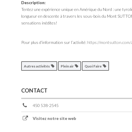
Description:
Tentez une expérience unique en Amérique du Nord : une tyrolien
longueur en descente à travers les sous-bois du Mont SUTTON,
sensations inédites!
Pour plus d’information sur l’activité:
https://montsutton.com/a
Autres activités
Plein air
Quoi Faire
CONTACT
450 538-2545
Visitez notre site web