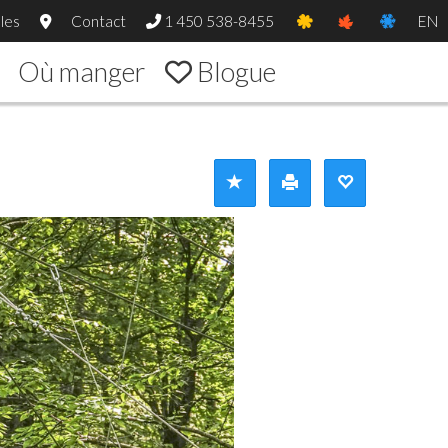
les
Contact
1 450 538-8455
EN
Où manger
Blogue