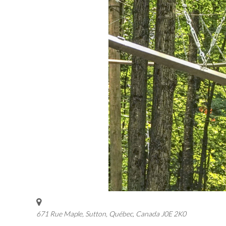
671 Rue Maple, Sutton
,
Québec, Canada
J0E 2K0