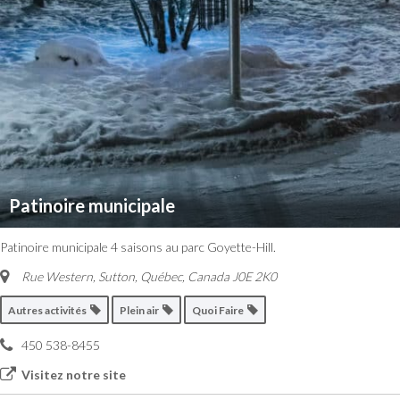
Patinoire municipale
Patinoire municipale 4 saisons au parc Goyette-Hill.
Rue Western, Sutton
,
Québec, Canada
J0E 2K0
Autres activités
Plein air
Quoi Faire
450 538-8455
Visitez notre site