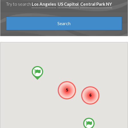
Try to search
Los Angeles
US Capitol
Central Park NY
5
6