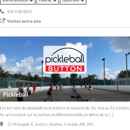
Autres activités
Plein air
Quoi Faire
450 538-8455
Visitez notre site
Pickleball
Les terrains de pickleball sont éclairés et ouverts du 1er mai au 31 octobre.
Ils se trouvent sur la surface multifonctionnelle en béton de la
[...]
11 Principale S.
,
Sutton, Québec, Canada
J0E 2K0