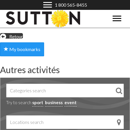
1 800 565-8455
Retour
My bookmarks
Autres activités
Try to search
sport
business
event