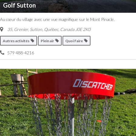
Golf Sutton
Au cœur du village avec une vue magnifique sur le Mont Pinacle.
35, Grenier, Sutton
,
Québec, Canada
J0E 2K0
Autres activités
Plein air
Quoi Faire
579 488-4216