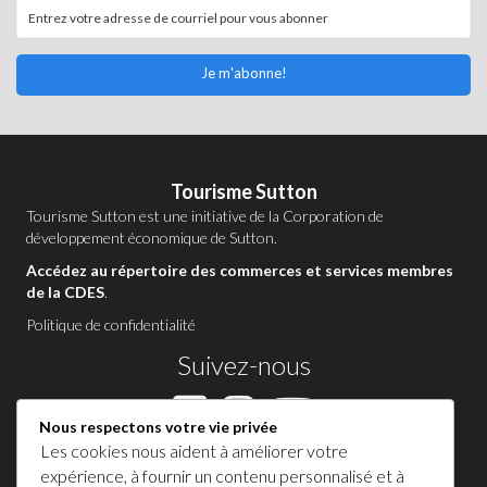
Je m'abonne!
Tourisme Sutton
Tourisme Sutton est une initiative de la
Corporation de
développement économique de Sutton
.
Accédez au répertoire des commerces et services membres
de la CDES
.
Politique de confidentialité
Suivez-nous
Nous respectons votre vie privée
Les cookies nous aident à améliorer votre
Contactez-nous à Sutton
expérience, à fournir un contenu personnalisé et à