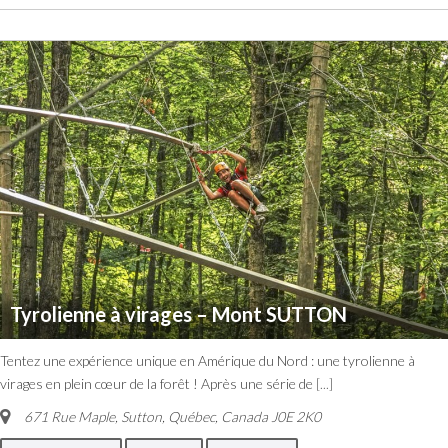
Tyrolienne à virages – Mont SUTTON
Tentez une expérience unique en Amérique du Nord : une tyrolienne à
virages en plein cœur de la forêt ! Après une série de
[...]
671 Rue Maple, Sutton
,
Québec, Canada
J0E 2K0