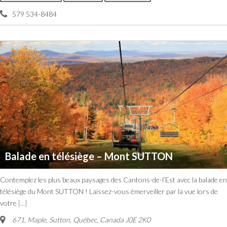
579 534-8484
Balade en télésiège – Mont SUTTON
Contemplez les plus beaux paysages des Cantons-de-l’Est avec la balade en
télésiège du Mont SUTTON ! Laissez-vous émerveiller par la vue lors de
votre
[...]
671, Maple
,
Sutton, Québec, Canada
J0E 2K0