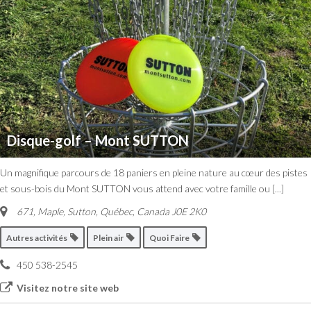
Disque-golf – Mont SUTTON
Un magnifique parcours de 18 paniers en pleine nature au cœur des pistes
et sous-bois du Mont SUTTON vous attend avec votre famille ou
[...]
671, Maple
,
Sutton, Québec, Canada
J0E 2K0
Autres activités
Plein air
Quoi Faire
450 538-2545
Visitez notre site web