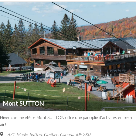
Mont SUTTON
Hiver comme été, le Mont SUTTON offre une panoplie d’activités en plein
air!
671, Maple, Sutton
,
Québec, Canada
J0E 2K0