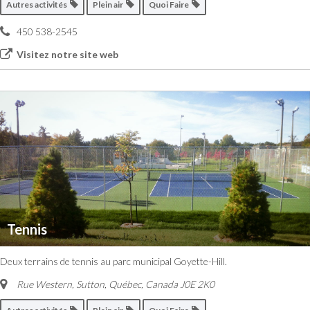
Autres activités
Plein air
Quoi Faire
450 538-2545
Visitez notre site web
Tennis
Deux terrains de tennis au parc municipal Goyette-Hill.
Rue Western, Sutton
,
Québec, Canada
J0E 2K0