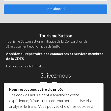
Je m'abonne!
Tourisme Sutton
Tourisme Sutton est une initiative de la
Corporation de
développement économique de Sutton
.
Accédez au répertoire des commerces et services membres
de la CDES
.
Politique de confidentialité
Suivez-nous
Nous respectons votre vie privée
Les cookies nous aident à améliorer votre
Contactez-nous à Sutton
expérience, à fournir un contenu personnalisé et à
analyser le trafic. Vous pouvez choisir les cookies à
1 450 538-8455