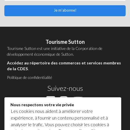
Je m'abonne!
Tourisme Sutton
Tourisme Sutton est une initiative de la
Corporation de
développement économique de Sutton
.
Accédez au répertoire des commerces et services membres
de la CDES
.
Politique de confidentialité
Suivez-nous
Nous respectons votre vie privée
Les cookies nous aident à améliorer votre
Contactez-nous à Sutton
expérience, à fournir un contenu personnalisé et à
analyser le trafic. Vous pouvez choisir les cookies à
1 450 538-8455