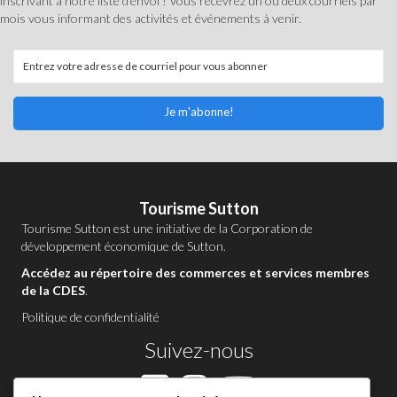
inscrivant à notre liste d'envoi ! Vous recevrez un ou deux courriels par
mois vous informant des activités et événements à venir.
Je m'abonne!
Tourisme Sutton
Tourisme Sutton est une initiative de la
Corporation de
développement économique de Sutton
.
Accédez au répertoire des commerces et services membres
de la CDES
.
Politique de confidentialité
Suivez-nous