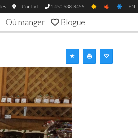
les
Contact
1 450 538-8455
EN
Où manger
Blogue