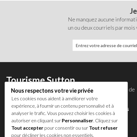
Je
Ne manquez aucune information
un ou deux courriels par mois
Tourisme Sutton
Tourisme Sutton est une initiative de la
Corporation de
Nous respectons votre vie privée
développement économique de Sutton
.
Les cookies nous aident à améliorer votre
expérience, à fournir un contenu personnalisé et à
Accédez au répertoire des commerces et services
analyser le trafic. Vous pouvez choisir les cookies à
membres de la CDES
.
autoriser en cliquant sur
Personnaliser
. Cliquez sur
Tout accepter
pour consentir ou sur
Tout refuser
Politique de confidentialité
pour décliner les cookies non essentiels.