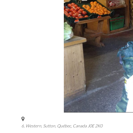
6, Western, Sutton
,
Québec, Canada
J0E 2K0