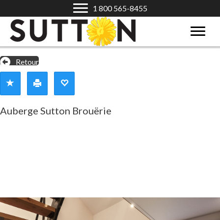
1 800 565-8455
Retour
Auberge Sutton Brouërie