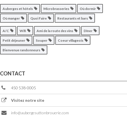
Auberges et hôtels
Microbrasseries
Où dormir
Où manger
Quoi Faire
Restaurants et bars
A/C
Wifi
Ami de la route des vins
Dîner
Petit déjeuner
Souper
Coeur villageois
Bienvenue randonneurs
CONTACT
450 538-0005
Visitez notre site
info@aubergesuttonbrouerie.com