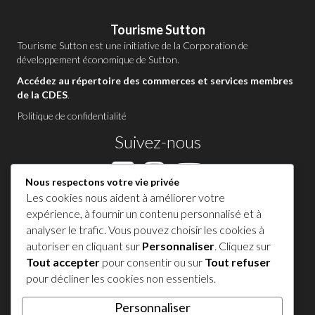
Tourisme Sutton
Tourisme Sutton est une initiative de la
Corporation de
développement économique de Sutton
.
Accédez au répertoire des commerces et services membres
de la CDES
.
Politique de confidentialité
Suivez-nous
Nous respectons votre vie privée
Les cookies nous aident à améliorer votre
Contactez-nous à Sutton
expérience, à fournir un contenu personnalisé et à
analyser le trafic. Vous pouvez choisir les cookies à
1 450 538-8455
autoriser en cliquant sur
Personnaliser
. Cliquez sur
Tout accepter
pour consentir ou sur
Tout refuser
Partagez votre expérience !
pour décliner les cookies non essentiels.
Personnaliser
𝕏