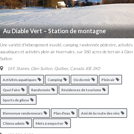
Au Diable Vert – Station de montagne
Une variété d’hébergement inusité, camping, randonnée pédestre, activités
aquatiques et activités plein air hivernales, sur 360 acres de terrain à Glen
Sutton
169, Staines, Glen Sutton
,
Québec, Canada
J0E 2K0
Activités aquatiques
Camping
Où dormir
Plein air
Quoi Faire
Randonnée
Résidences de tourisme
Sports de glisse
Bienvenue randonneurs
Plan d'eau
Ami de la route des vins
Chiens admis
Mets à emporter