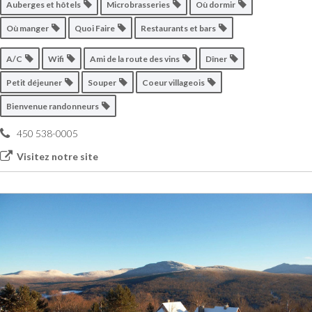
Auberges et hôtels
Microbrasseries
Où dormir
Où manger
Quoi Faire
Restaurants et bars
A/C
Wifi
Ami de la route des vins
Dîner
Petit déjeuner
Souper
Coeur villageois
Bienvenue randonneurs
450 538-0005
Visitez notre site