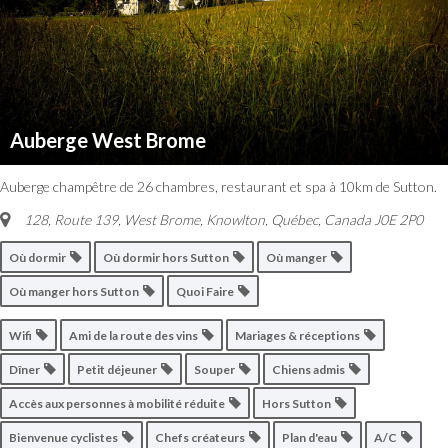
Auberge West Brome
Auberge champêtre de 26 chambres, restaurant et spa à 10km de Sutton.
128, Route 139, West Brome
,
Knowlton, Québec, Canada
J0E 2P0
Où dormir
Où dormir hors Sutton
Où manger
Où manger hors Sutton
Quoi Faire
Wifi
Ami de la route des vins
Mariages & réceptions
Dîner
Petit déjeuner
Souper
Chiens admis
Accès aux personnes à mobilité réduite
Hors Sutton
Bienvenue cyclistes
Chefs créateurs
Plan d'eau
A/C