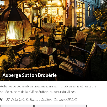
Auberge Sutton Brouërie
Auberge de 8 chambres avec mezzanine, microbrasserie et restaurant
située au bord de la rivière Sutton, au cœur du village.
27, Principale S.
,
Sutton, Québec, Canada
J0E 2K0