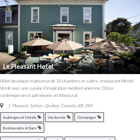
Le Pleasant Hotel
Hôtel-boutique chaleureux de 10 chambres et suites, restaurant Monté
Verdé avec une cuisine d’inspiration méditerranéenne. Décor
contemporain et patrimoine architectural.
1, Pleasant
,
Sutton, Québec, Canada
J0E 2K0
Auberges et hôtels
Où dormir
Où manger
Restaurants et bars