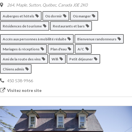
264, Maple, Sutton
,
Québec, Canada
J0E 2K0
Auberges et hôtels
Où dormir
Où manger
Résidences de tourisme
Restaurants et bars
Accès aux personnes à mobilité réduite
Bienvenue randonneurs
Mariages & réceptions
Plan d'eau
A/C
Ami de la route des vins
Wifi
Petit déjeuner
Chiens admis
450 538-9966
Visitez notre site