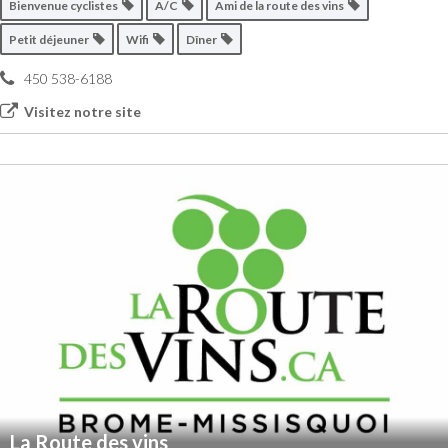
Bienvenue cyclistes
A/C
Ami de la route des vins
Petit déjeuner
Wifi
Dîner
450 538-6188
Visitez notre site
La Route des vins