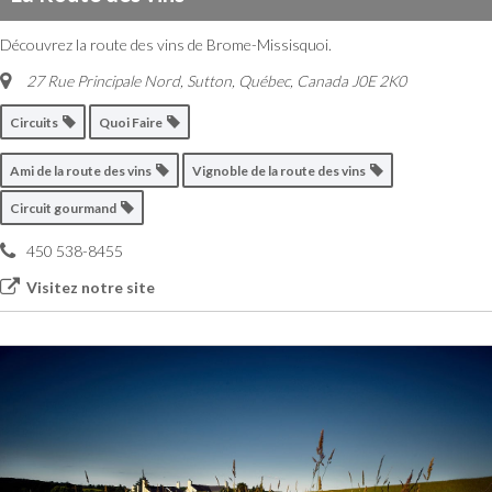
Découvrez la route des vins de Brome-Missisquoi.
27 Rue Principale Nord
,
Sutton, Québec, Canada
J0E 2K0
Circuits
Quoi Faire
Ami de la route des vins
Vignoble de la route des vins
Circuit gourmand
450 538-8455
Visitez notre site