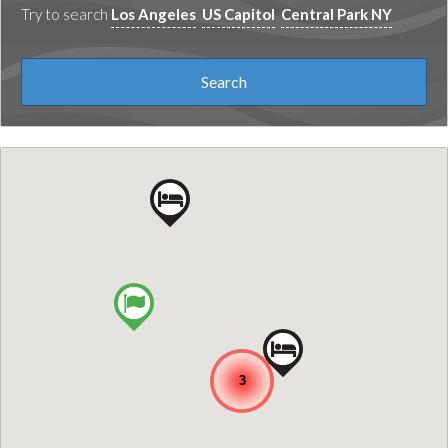
Try to search
Los Angeles
US Capitol
Central Park NY
3