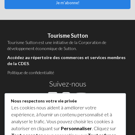
Je m'abonne!
Tourisme Sutton
Tourisme Sutton est une initiative de la
Corporation de
développement économique de Sutton
.
Accédez au répertoire des commerces et services membres
de la CDES
.
Politique de confidentialité
Suivez-nous
Nous respectons votre vie privée
Les cookies nous aident à améliorer votre
Contactez-nous à Sutton
expérience, à fournir un contenu personnalisé et à
analyser le trafic. Vous pouvez choisir les cookies à
1 450 538-8455
autoriser en cliquant sur
Personnaliser
. Cliquez sur