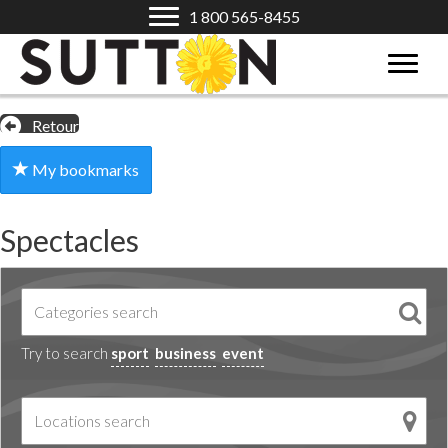
1 800 565-8455
Retour
My bookmarks
Spectacles
Try to search
sport
business
event