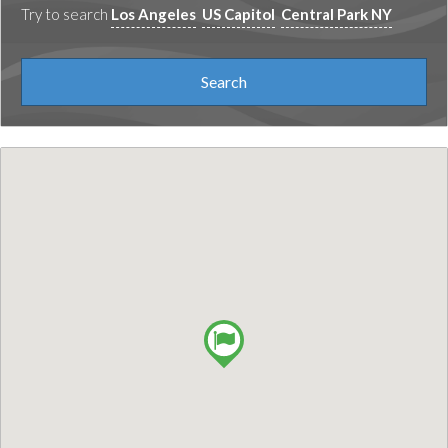
Try to search
Los Angeles
US Capitol
Central Park NY