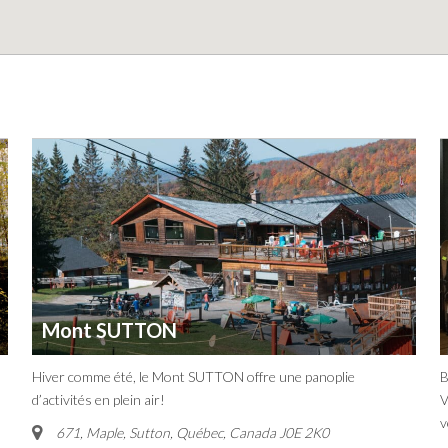
Mont SUTTON
Hiver comme été, le Mont SUTTON offre une panoplie
B
d’activités en plein air!
V
v
671, Maple, Sutton
,
Québec, Canada
J0E 2K0