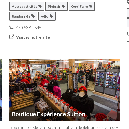
Autres activités
Plein air
Quoi Faire
Randonnée
Vélo
450 538-2545
Visitez notre site
Boutique Expérience Sutton
Le décor de style ‘vintage’, à lui seul, vaut le détour mais venez-y