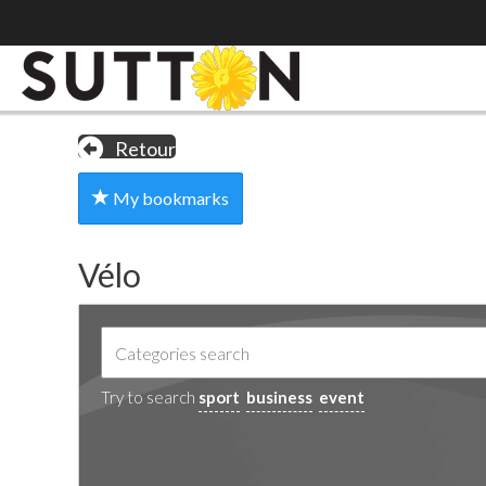
Retour
My bookmarks
Vélo
Try to search
sport
business
event