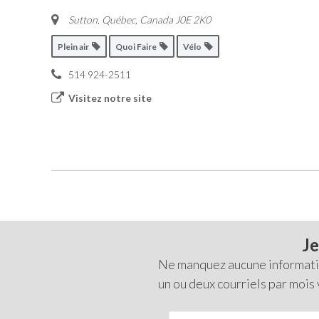
Sutton
,
Québec, Canada
J0E 2K0
Plein air
Quoi Faire
Vélo
514 924-2511
Visitez notre site
Je
Ne manquez aucune information
un ou deux courriels par mois