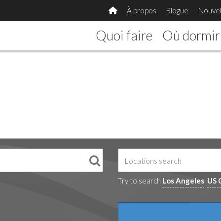
À propos
Blogue
Nouvel
Quoi faire
Où dormir
Try to search
Los Angeles
US 