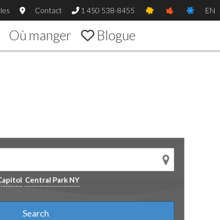
les
Contact
1 450 538-8455
EN
Où manger
Blogue
Capitol
Central Park NY