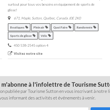
surtout pour tous vos besoins en équipement de sports de
glisse!
671, Maple, Sutton
,
Québec, Canada
J0E 2K0
Boutiques
Plein air
Quoi Faire
Randonnée
Sports de glisse
Vélo
450 538-2545 option 4
Visitez notre site
 m'abonne à l'infolettre de Tourisme Sut
 publiée par Tourisme Sutton en vous inscrivant à notre li
 vous informant des activités et événements à venir.