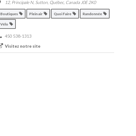
12, Principale N, Sutton
,
Québec, Canada
J0E 2K0
Boutiques
Plein air
Quoi Faire
Randonnée
Vélo
450 538-1313
Visitez notre site