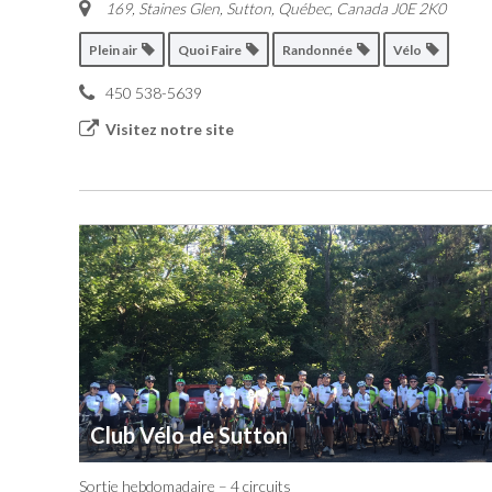
169, Staines Glen, Sutton
,
Québec, Canada
J0E 2K0
Plein air
Quoi Faire
Randonnée
Vélo
450 538-5639
Visitez notre site
Club Vélo de Sutton
Sortie hebdomadaire – 4 circuits