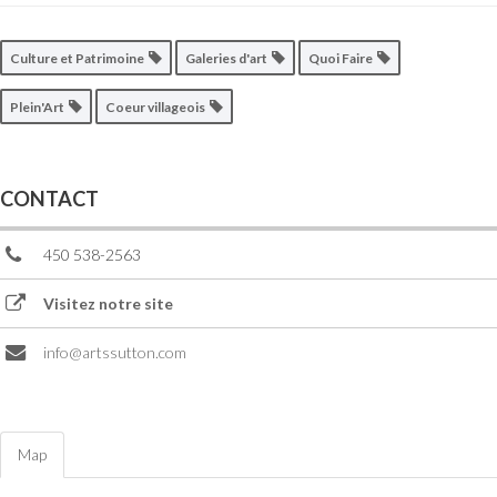
Culture et Patrimoine
Galeries d'art
Quoi Faire
Plein'Art
Coeur villageois
CONTACT
450 538-2563
Visitez notre site
info@artssutton.com
Map