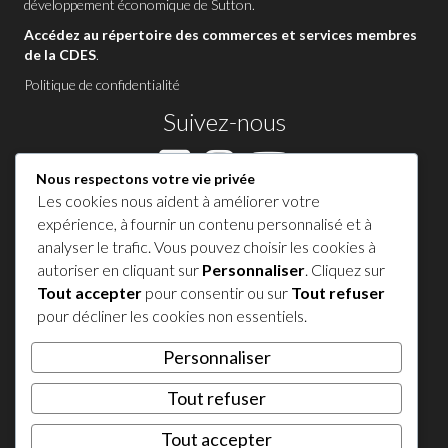
développement économique de Sutton
.
Accédez au répertoire des commerces et services membres
de la CDES
.
Politique de confidentialité
Suivez-nous
Nous respectons votre vie privée
Les cookies nous aident à améliorer votre
Contactez-nous à Sutton
expérience, à fournir un contenu personnalisé et à
analyser le trafic. Vous pouvez choisir les cookies à
1 450 538-8455
autoriser en cliquant sur
Personnaliser
. Cliquez sur
Tout accepter
pour consentir ou sur
Tout refuser
Partagez votre expérience !
pour décliner les cookies non essentiels.
Personnaliser
𝕏
Tout refuser
© 2026 Tourisme Sutton. Tous droits réservés.
Tout accepter