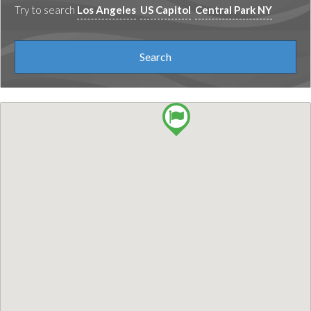
Try to search
Los Angeles
US Capitol
Central Park NY