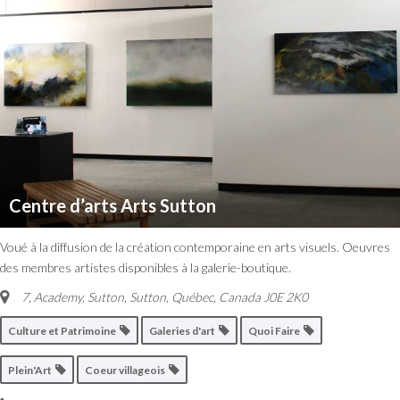
Centre d’arts Arts Sutton
Voué à la diffusion de la création contemporaine en arts visuels. Oeuvres
des membres artistes disponibles à la galerie-boutique.
7, Academy, Sutton
,
Sutton, Québec, Canada
J0E 2K0
Culture et Patrimoine
Galeries d'art
Quoi Faire
Plein'Art
Coeur villageois