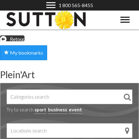
1 800 565-8455
Retour
My bookmarks
Plein'Art
Try to search
sport
business
event