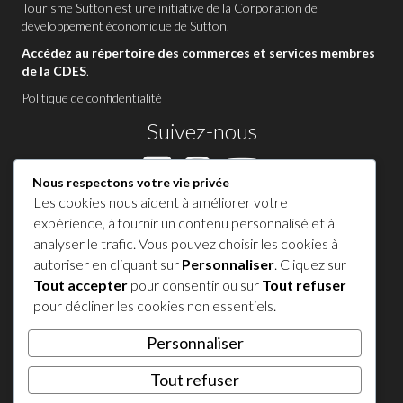
Tourisme Sutton est une initiative de la
Corporation de
développement économique de Sutton
.
Accédez au répertoire des commerces et services membres
de la CDES
.
Politique de confidentialité
Suivez-nous
Nous respectons votre vie privée
Les cookies nous aident à améliorer votre
Contactez-nous à Sutton
expérience, à fournir un contenu personnalisé et à
analyser le trafic. Vous pouvez choisir les cookies à
1 450 538-8455
autoriser en cliquant sur
Personnaliser
. Cliquez sur
Tout accepter
pour consentir ou sur
Tout refuser
Partagez votre expérience !
pour décliner les cookies non essentiels.
Personnaliser
𝕏
Tout refuser