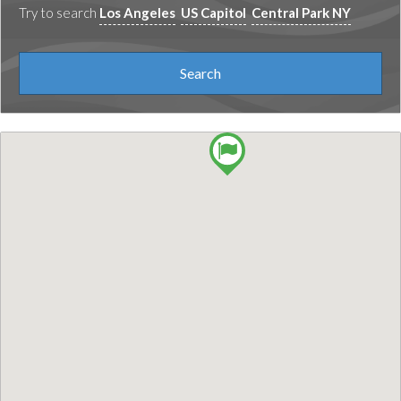
Try to search
Los Angeles
US Capitol
Central Park NY