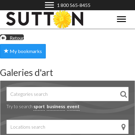
1 800 565-8455
Retour
My bookmarks
Galeries d'art
Try to search
sport
business
event