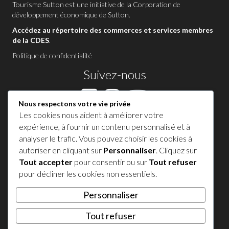
Tourisme Sutton est une initiative de la
Corporation de
développement économique de Sutton
.
Accédez au répertoire des commerces et services membres
de la CDES
.
Politique de confidentialité
Suivez-nous
Nous respectons votre vie privée
Les cookies nous aident à améliorer votre
Contactez-nous à Sutton
expérience, à fournir un contenu personnalisé et à
analyser le trafic. Vous pouvez choisir les cookies à
1 450 538-8455
autoriser en cliquant sur
Personnaliser
. Cliquez sur
Tout accepter
pour consentir ou sur
Tout refuser
Partagez votre expérience !
pour décliner les cookies non essentiels.
Personnaliser
𝕏
Tout refuser