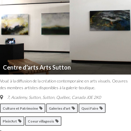
Centre d’arts Arts Sutton
Voué à la diffusion de la création contemporaine en arts visuels. Oeuvres
des membres artistes disponibles à la galerie-boutique.
7, Academy, Sutton
,
Sutton, Québec, Canada
J0E 2K0
Culture et Patrimoine
Galeries d'art
Quoi Faire
Plein'Art
Coeur villageois