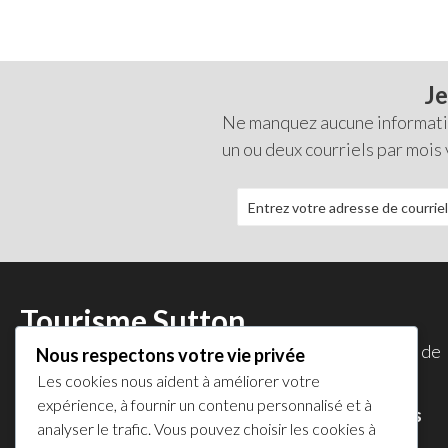
Je
Ne manquez aucune information
un ou deux courriels par mois
Tourisme Sutton
Tourisme Sutton est une initiative de la
Corporation de
Nous respectons votre vie privée
développement économique de Sutton
.
Les cookies nous aident à améliorer votre
expérience, à fournir un contenu personnalisé et à
Accédez au répertoire des commerces et services
analyser le trafic. Vous pouvez choisir les cookies à
membres de la CDES
.