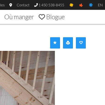
les
Contact
1 450 538-8455
EN
Où manger
Blogue