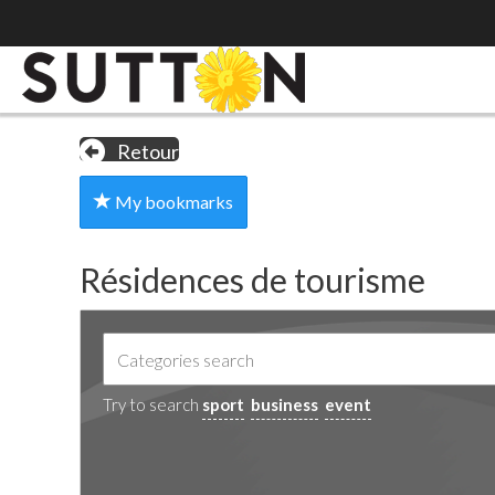
Retour
My bookmarks
Résidences de tourisme
Try to search
sport
business
event