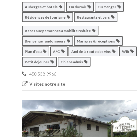
Auberges et hôtels
Où dormir
Où manger
Résidences de tourisme
Restaurants et bars
Accès aux personnes à mobilité réduite
Bienvenue randonneurs
Mariages & réceptions
Plan d'eau
A/C
Ami de la route des vins
Wifi
Petit déjeuner
Chiens admis
450 538-9966
Visitez notre site