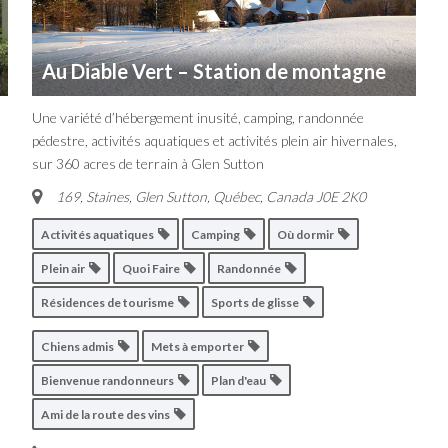
Au Diable Vert – Station de montagne
Une variété d’hébergement inusité, camping, randonnée
pédestre, activités aquatiques et activités plein air hivernales,
sur 360 acres de terrain à Glen Sutton
169, Staines, Glen Sutton
,
Québec, Canada
J0E 2K0
Activités aquatiques
Camping
Où dormir
Plein air
Quoi Faire
Randonnée
Résidences de tourisme
Sports de glisse
Chiens admis
Mets à emporter
Bienvenue randonneurs
Plan d'eau
Ami de la route des vins