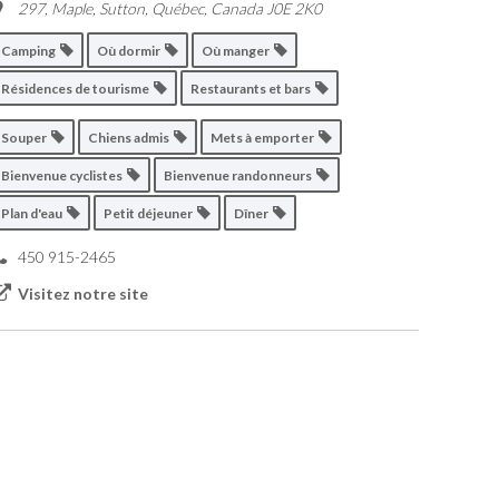
297, Maple
,
Sutton, Québec, Canada
J0E 2K0
Camping
Où dormir
Où manger
Résidences de tourisme
Restaurants et bars
Souper
Chiens admis
Mets à emporter
Bienvenue cyclistes
Bienvenue randonneurs
Plan d'eau
Petit déjeuner
Dîner
450 915-2465
Visitez notre site