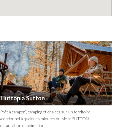
Huttopia Sutton
 Prêt à camper’’, camping et chalets sur un territoire
xceptionnel à quelques minutes du Mont SUTTON.
estauration et animation.