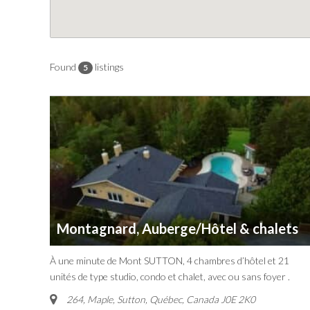
Found
listings
5
Montagnard, Auberge/Hôtel & chalets
À une minute de Mont SUTTON, 4 chambres d’hôtel et 21
unités de type studio, condo et chalet, avec ou sans foyer .
264, Maple, Sutton
,
Québec, Canada
J0E 2K0