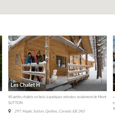
Les Chalet H
40 petits chalets en bois à quelques minutes seulement de Mont
«
SUTTON
e
R
297, Maple, Sutton
,
Québec, Canada
J0E 2K0