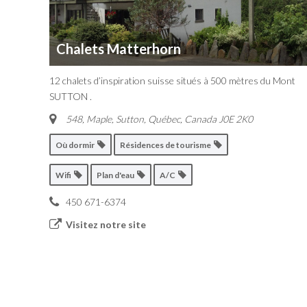
Chalets Matterhorn
12 chalets d’inspiration suisse situés à 500 mètres du Mont
SUTTON .
548, Maple
,
Sutton, Québec, Canada
J0E 2K0
Où dormir
Résidences de tourisme
Wifi
Plan d'eau
A/C
450 671-6374
Visitez notre site