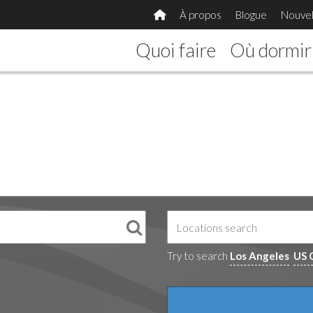
À propos
Blogue
Nouvel
Quoi faire
Où dormir
Try to search
Los Angeles
US 