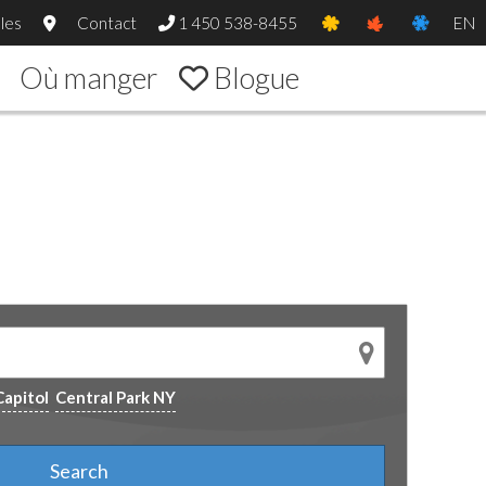
les
Contact
1 450 538-8455
EN
Où manger
Blogue
Capitol
Central Park NY