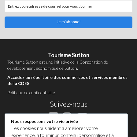
Je m'abonne!
Tourisme Sutton
Tourisme Sutton est une initiative de la
Corporation de
développement économique de Sutton
.
Accédez au répertoire des commerces et services membres
de la CDES
.
Politique de confidentialité
Suivez-nous
Nous respectons votre vie privée
Les cookies nous aident à améliorer votre
Contactez-nous à Sutton
expérience, à fournir un contenu personnalisé et à