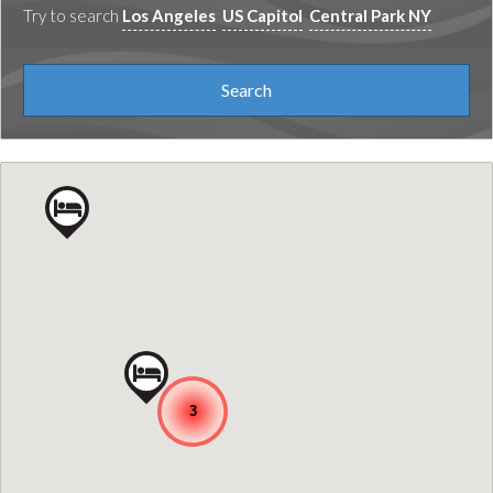
Try to search
Los Angeles
US Capitol
Central Park NY
3