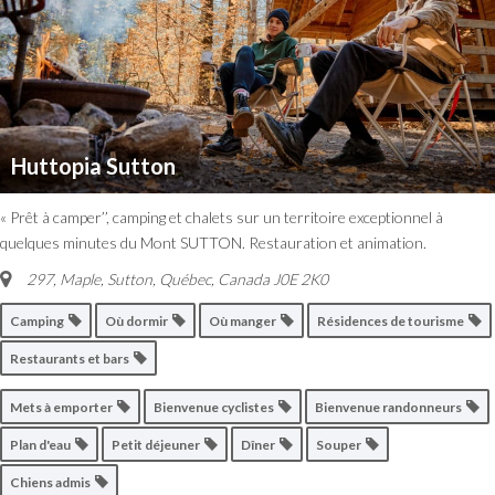
Huttopia Sutton
« Prêt à camper’’, camping et chalets sur un territoire exceptionnel à
quelques minutes du Mont SUTTON. Restauration et animation.
297, Maple
,
Sutton, Québec, Canada
J0E 2K0
Camping
Où dormir
Où manger
Résidences de tourisme
Restaurants et bars
Mets à emporter
Bienvenue cyclistes
Bienvenue randonneurs
Plan d'eau
Petit déjeuner
Dîner
Souper
Chiens admis