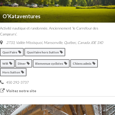
O’Kataventures
Activité nautique et randonnée. Anciennement ‘le Carrefour des
Campeurs’.
2733, Vallée Missisquoi, Mansonville
,
Québec, Canada
J0E 1X0
Quoi Faire
Quoi faire hors Sutton
Wifi
Dîner
Bienvenue cyclistes
Chiens admis
Hors Sutton
450 292-3737
Visitez notre site