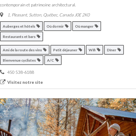
contemporain et patrimoine architectural.
1, Pleasant
,
Sutton, Québec, Canada
J0E 2K0
Auberges et hôtels
Où dormir
Où manger
Restaurants et bars
Ami de la route des vins
Petit déjeuner
Wifi
Dîner
Bienvenue cyclistes
A/C
450 538-6188
Visitez notre site