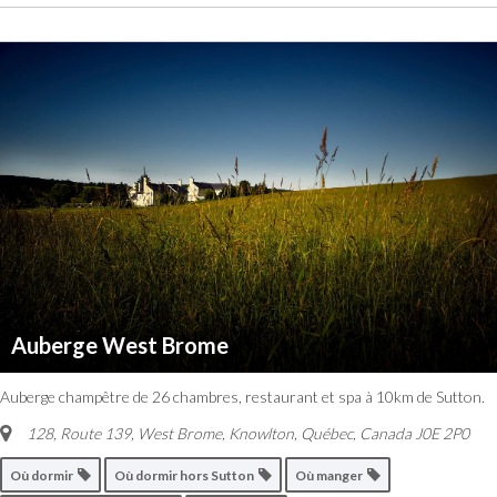
Auberge West Brome
Auberge champêtre de 26 chambres, restaurant et spa à 10km de Sutton.
128, Route 139, West Brome
,
Knowlton, Québec, Canada
J0E 2P0
Où dormir
Où dormir hors Sutton
Où manger