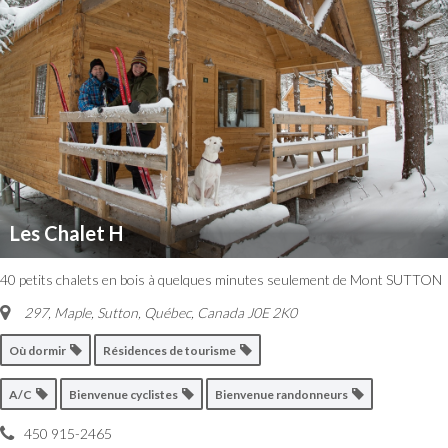
Les Chalet H
40 petits chalets en bois à quelques minutes seulement de Mont SUTTON
297, Maple, Sutton
,
Québec, Canada
J0E 2K0
Où dormir
Résidences de tourisme
A/C
Bienvenue cyclistes
Bienvenue randonneurs
450 915-2465