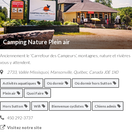
Camping Nature Plein air
Anciennement le ‘Carrefour des Campeurs’, montagnes, nature et rivières
vous y attendent.
2733, Vallée Missisquoi, Mansonville
,
Québec, Canada
J0E 1X0
Activités aquatiques
Où dormir
Où dormir hors Sutton
Plein air
Quoi Faire
Hors Sutton
Wifi
Bienvenue cyclistes
Chiens admis
450 292-3737
Visitez notre site