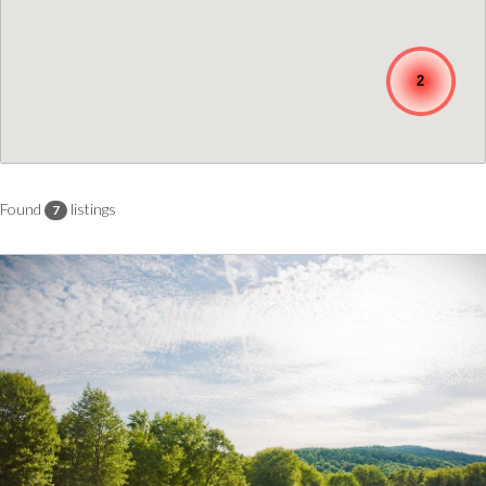
2
Found
listings
7