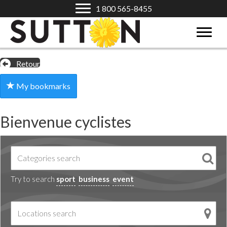
1 800 565-8455
Retour
My bookmarks
Bienvenue cyclistes
Try to search
sport
business
event